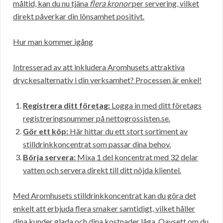
måltid, kan du nu tjäna
flera kronor
per servering, vilket
direkt påverkar din lönsamhet positivt.
Hur man kommer igång
Intresserad av att inkludera Aromhusets attraktiva
dryckesalternativ i din verksamhet? Processen är enkel!
Registrera ditt företag:
Logga in med ditt företags
registreringsnummer på nettogrossisten.se.
Gör ett köp:
Här hittar du ett stort sortiment av
stilldrinkkoncentrat som passar dina behov.
Börja servera:
Mixa 1 del koncentrat med 32 delar
vatten och servera direkt till ditt nöjda klientel.
Med Aromhusets stilldrinkkoncentrat kan du göra det
enkelt att erbjuda flera smaker samtidigt, vilket håller
dina kunder glada och dina kostnader låga. Oavsett om du