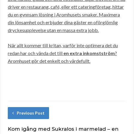
driver en restaurang, café, eller ett cateringföretag, hittar
du en gynnsam lösning i Aromhusets smaker. Maximera
din lönsamhet och erbjuder dina gäster en oförglömlig
dryckesupplevelse utan en massa extra jobb.
När allt kommer till kritan, varför inte optimera det du
redan har och vända det till
en extra inkomstström
?
Aromhuset gör det enkelt och värdefullt.
Previous Post
Kom igång med Sukralos i marmelad – en