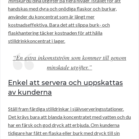
minskar
du dina utgifter på flera nivåer. Istället för att
handskas med dyra och onödiga flaskor och burkar,
använder du koncentrat som är långt mer
kostnadseffektiva. Bara det att slippa burk- och
flaskhantering täcker kostnaden för att hålla
stilldrinkkoncentrat i lager.
“En extra inkomstström som kommer till genom
minskade utgifter.”
Enkel att servera och uppskattas
av kunderna
Ställ fram färdiga stilldrinkar i självserveringsstationer.
Det krävs bara att blanda koncentratet med vatten och du
har en färsk och god dryck att erbjuda. Om kunderna
tidigare har fått en flaska eller burk med dryck till sin