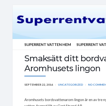
SUPERRENT VATTEN HEM
SUPERRENT VA
Smaksätt ditt bordv
Aromhusets lingon
SEPTEMBER 22, 2016
UNCATEGORIZED
NO COMME
Aromhusets bordsvattenarom lingon är en av tre ny
vatten, framställt av Gert Strand AB.