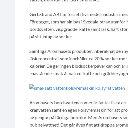
Gert Strand AB har försett livsmedelsindustrin me
Företaget, som har sin bas i Svedala, strax utanfö
bordsvatten, vispgrädde, kaffe samt läsk, haft sto
på sitt intag av socker.
Samtliga Aromhusets produkter, inberäknat den n
läskkoncentrat som innehåller ca 20 % socker mot v
kalorier. De ger ingen blodsockerpåverkan och är int
enastående smak åt vatten, kaffe och grädde/yoghu
Aromhusets bordsvattenaromer är fantastiska att ha
kranvatten samt en egen kolsyremaskin för att pro
av pengar på färdiga bubblor. Med Aromhusets sm
bubbelvattnet! Det går även fint att droppa aromer