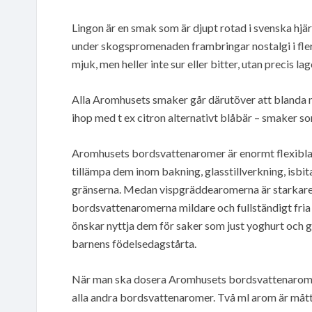
Lingon är en smak som är djupt rotad i svenska hjä
under skogspromenaden frambringar nostalgi i flera 
mjuk, men heller inte sur eller bitter, utan precis 
Alla Aromhusets smaker går därutöver att blanda 
ihop med t ex citron alternativt blåbär – smaker so
Aromhusets bordsvattenaromer är enormt flexibla, 
tillämpa dem inom bakning, glasstillverkning, isbit
gränserna. Medan vispgräddearomerna är starkare 
bordsvattenaromerna mildare och fullständigt fria 
önskar nyttja dem för saker som just yoghurt och gla
barnens födelsedagstårta.
När man ska dosera Aromhusets bordsvattenarom l
alla andra bordsvattenaromer. Två ml arom är måttli