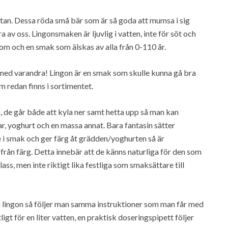
rtan. Dessa röda små bär som är så goda att mumsa i sig
av oss. Lingonsmaken är ljuvlig i vatten, inte för söt och
lagom och en smak som älskas av alla från 0-110 år.
med varandra! Lingon är en smak som skulle kunna gå bra
m redan finns i sortimentet.
de går både att kyla ner samt hetta upp så man kan
ar, yoghurt och en massa annat. Bara fantasin sätter
i smak och ger färg åt grädden/yoghurten så är
från färg. Detta innebär att de känns naturliga för den som
ss, men inte riktigt lika festliga som smaksättare till
ingon så följer man samma instruktioner som man får med
gt för en liter vatten, en praktisk doseringspipett följer