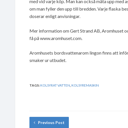
med vid varje köp. Man kan också mäta upp med as
om man fyller den upp till bredden. Varje flaska bes
doserar enligt anvisningar.
Mer information om Gert Strand AB, Aromhuset och
få på www.aromhuset.com.
Aromhusets bordsvattenarom lingon finns att inför
smaker ur utbudet.
TAGS:
KOLSYRAT VATTEN
,
KOLSYREMASKIN
Previous Post