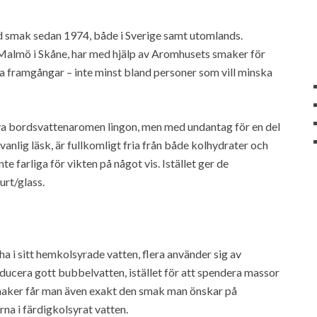
d smak sedan 1974, både i Sverige samt utomlands.
r Malmö i Skåne, har med hjälp av Aromhusets smaker för
ra framgångar – inte minst bland personer som vill minska
ya bordsvattenaromen lingon, men med undantag för en del
anlig läsk, är fullkomligt fria från både kolhydrater och
e farliga för vikten på något vis. Istället ger de
rt/glass.
 i sitt hemkolsyrade vatten, flera använder sig av
ducera gott bubbelvatten, istället för att spendera massor
aker får man även exakt den smak man önskar på
na i färdigkolsyrat vatten.