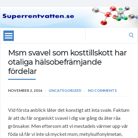
Search
for:
Msm svavel som kosttillskott har
otaliga hälsobefrämjande
fördelar
NOVEMBER 2, 2016
UNCATEGORIZED
NO COMMENTS
Vid första anblick låter det konstigt att inta svale. Faktum
är att du får organiskt svavel i dig var gång du äter råa
grönsaker. Men eftersom att vi mestadels värmer upp vår
föda så får vi inte så mycket msm, metylsulfonylmetan,