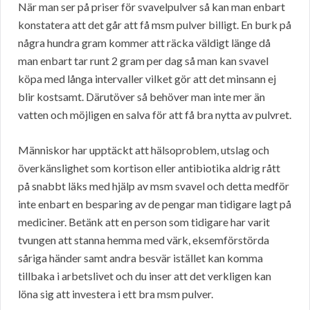
När man ser på priser för svavelpulver så kan man enbart
konstatera att det går att få msm pulver billigt. En burk på
några hundra gram kommer att räcka väldigt länge då
man enbart tar runt 2 gram per dag så man kan svavel
köpa med långa intervaller vilket gör att det minsann ej
blir kostsamt. Därutöver så behöver man inte mer än
vatten och möjligen en salva för att få bra nytta av pulvret.
Människor har upptäckt att hälsoproblem, utslag och
överkänslighet som kortison eller antibiotika aldrig rått
på snabbt läks med hjälp av msm svavel och detta medför
inte enbart en besparing av de pengar man tidigare lagt på
mediciner. Betänk att en person som tidigare har varit
tvungen att stanna hemma med värk, eksemförstörda
såriga händer samt andra besvär istället kan komma
tillbaka i arbetslivet och du inser att det verkligen kan
löna sig att investera i ett bra msm pulver.