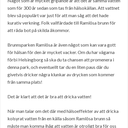
Något som är mycket gripande är att det är samma vatten
som för 300 år sedan som tas från hälsokällan. Att vattnet
blev så populärt var just för att man såg att det hade
kurativ verkning. Folk vallfärdade till Ramlösa brunn för
att råda bot på skilda åkommor.
Brunnsparken Ramlösa är även något som kan vara gott
för hälsan för den är mycket vacker. Om du har vägarna
förbi Helsingborg så ska du ta chansen att promenera i
denna park, och eventuellt tar du en liten paus där du
givetvis dricker några klunkar av drycken som kommer
från samma plats!
Det är klart att det är bra att dricka vatten!
När man talar om det där med hälsoeffekter av att dricka
kolsyrat vatten från en källa såsom Ramlösa brunn så
måste man komma ihåg att vatten är otroligt bra för oss