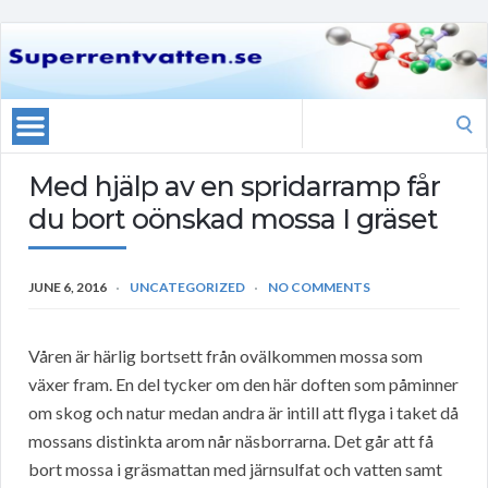
Search
for:
Med hjälp av en spridarramp får
du bort oönskad mossa I gräset
JUNE 6, 2016
UNCATEGORIZED
NO COMMENTS
Våren är härlig bortsett från ovälkommen mossa som
växer fram. En del tycker om den här doften som påminner
om skog och natur medan andra är intill att flyga i taket då
mossans distinkta arom når näsborrarna. Det går att få
bort mossa i gräsmattan med järnsulfat och vatten samt