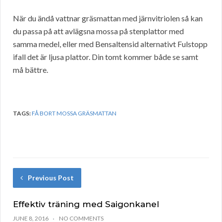
När du ändå vattnar gräsmattan med järnvitriolen så kan
du passa på att avlägsna mossa på stenplattor med
samma medel, eller med Bensaltensid alternativt Fulstopp
ifall det är ljusa plattor. Din tomt kommer både se samt
må bättre.
TAGS:
FÅ BORT MOSSA GRÄSMATTAN
Previous Post
Effektiv träning med Saigonkanel
JUNE 8, 2016
NO COMMENTS