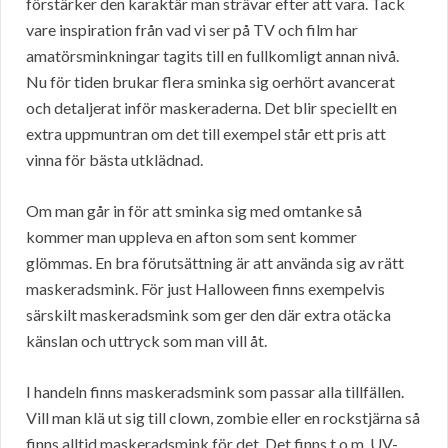
förstärker den karaktär man strävar efter att vara. Tack
vare inspiration från vad vi ser på TV och film har
amatörsminkningar tagits till en fullkomligt annan nivå.
Nu för tiden brukar flera sminka sig oerhört avancerat
och detaljerat inför maskeraderna. Det blir speciellt en
extra uppmuntran om det till exempel står ett pris att
vinna för bästa utklädnad.
Om man går in för att sminka sig med omtanke så
kommer man uppleva en afton som sent kommer
glömmas. En bra förutsättning är att använda sig av rätt
maskeradsmink. För just Halloween finns exempelvis
särskilt maskeradsmink som ger den där extra otäcka
känslan och uttryck som man vill åt.
I handeln finns maskeradsmink som passar alla tillfällen.
Vill man klä ut sig till clown, zombie eller en rockstjärna så
finns alltid maskeradsmink för det. Det finns t.o.m. UV-