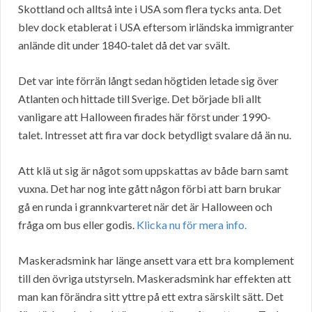
Skottland och alltså inte i USA som flera tycks anta. Det
blev dock etablerat i USA eftersom irländska immigranter
anlände dit under 1840-talet då det var svält.
Det var inte förrän långt sedan högtiden letade sig över
Atlanten och hittade till Sverige. Det började bli allt
vanligare att Halloween firades här först under 1990-
talet. Intresset att fira var dock betydligt svalare då än nu.
Att klä ut sig är något som uppskattas av både barn samt
vuxna. Det har nog inte gått någon förbi att barn brukar
gå en runda i grannkvarteret när det är Halloween och
fråga om bus eller godis.
Klicka nu för mera info.
Maskeradsmink har länge ansett vara ett bra komplement
till den övriga utstyrseln. Maskeradsmink har effekten att
man kan förändra sitt yttre på ett extra särskilt sätt. Det