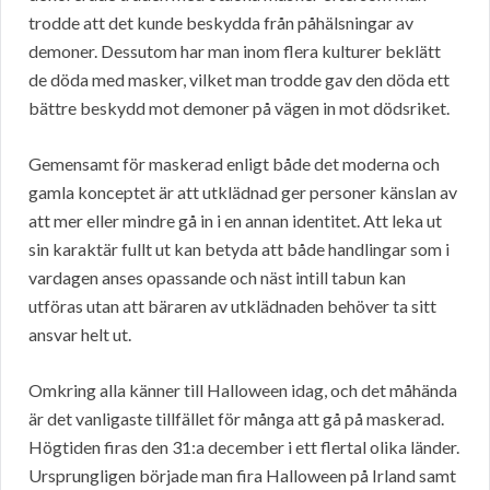
trodde att det kunde beskydda från påhälsningar av
demoner. Dessutom har man inom flera kulturer beklätt
de döda med masker, vilket man trodde gav den döda ett
bättre beskydd mot demoner på vägen in mot dödsriket.
Gemensamt för maskerad enligt både det moderna och
gamla konceptet är att utklädnad ger personer känslan av
att mer eller mindre gå in i en annan identitet. Att leka ut
sin karaktär fullt ut kan betyda att både handlingar som i
vardagen anses opassande och näst intill tabun kan
utföras utan att bäraren av utklädnaden behöver ta sitt
ansvar helt ut.
Omkring alla känner till Halloween idag, och det måhända
är det vanligaste tillfället för många att gå på maskerad.
Högtiden firas den 31:a december i ett flertal olika länder.
Ursprungligen började man fira Halloween på Irland samt