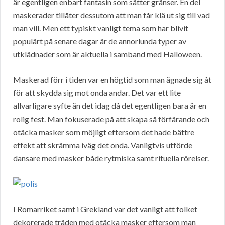
är egentligen enbart fantasin som sätter gränser. En del
maskerader tillåter dessutom att man får klä ut sig till vad
man vill. Men ett typiskt vanligt tema som har blivit
populärt på senare dagar är de annorlunda typer av
utklädnader som är aktuella i samband med Halloween.
Maskerad förr i tiden var en högtid som man ägnade sig åt
för att skydda sig mot onda andar. Det var ett lite
allvarligare syfte än det idag då det egentligen bara är en
rolig fest. Man fokuserade på att skapa så förfärande och
otäcka masker som möjligt eftersom det hade bättre
effekt att skrämma iväg det onda. Vanligtvis utförde
dansare med masker både rytmiska samt rituella rörelser.
I Romarriket samt i Grekland var det vanligt att folket
dekorerade träden med otäcka masker eftersom man