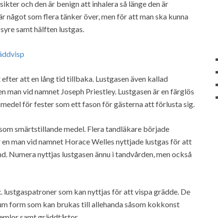
sikter och den är benign att inhalera så länge den är
 är något som flera tänker över, men för att man ska kunna
syre samt hälften lustgas.
efter att en lång tid tillbaka. Lustgasen även kallad
n man vid namnet Joseph Priestley. Lustgasen är en färglös
edel för fester som ett fason för gästerna att förlusta sig.
som smärtstillande medel. Flera tandläkare började
er en man vid namnet Horace Welles nyttjade lustgas för att
and. Numera nyttjas lustgasen ännu i tandvården, men också
x. lustgaspatroner som kan nyttjas för att vispa grädde. De
g skum form som kan brukas till allehanda såsom kokkonst
emlor samt gräddtårtor.