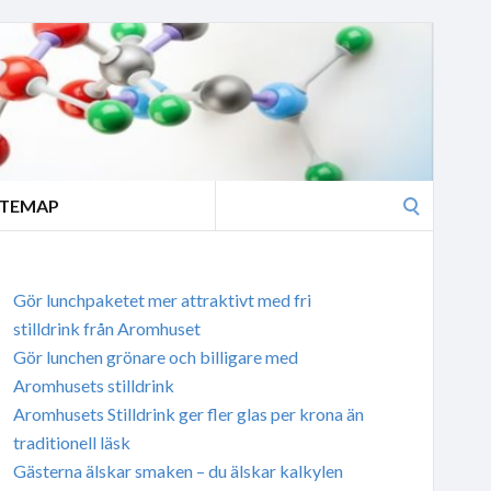
Search
ITEMAP
for:
Gör lunchpaketet mer attraktivt med fri
stilldrink från Aromhuset
Gör lunchen grönare och billigare med
Aromhusets stilldrink
Aromhusets Stilldrink ger fler glas per krona än
traditionell läsk
Gästerna älskar smaken – du älskar kalkylen