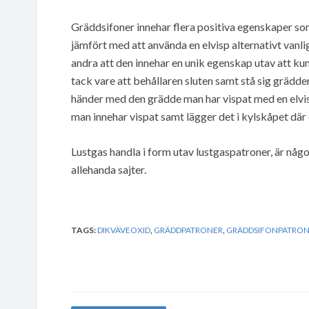
Gräddsifoner innehar flera positiva egenskaper som
jämfört med att använda en elvisp alternativt vanlig 
andra att den innehar en unik egenskap utav att ku
tack vare att behållaren sluten samt stå sig grädden
händer med den grädde man har vispat med en elvisp 
man innehar vispat samt lägger det i kylskåpet där d
Lustgas handla i form utav lustgaspatroner, är någo
allehanda sajter.
TAGS:
DIKVÄVEOXID
,
GRÄDDPATRONER
,
GRÄDDSIFONPATRON