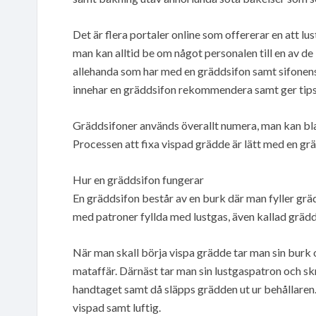
Det är flera portaler online som offererar en att lu
man kan alltid be om något personalen till en av 
allehanda som har med en gräddsifon samt sifonens 
innehar en gräddsifon rekommendera samt ger tips t
Gräddsifoner används överallt numera, man kan blan
Processen att fixa vispad grädde är lätt med en gr
Hur en gräddsifon fungerar
En gräddsifon består av en burk där man fyller gr
med patroner fyllda med lustgas, även kallad gräd
När man skall börja vispa grädde tar man sin burk
mataffär. Därnäst tar man sin lustgaspatron och skr
handtaget samt då släpps grädden ut ur behållaren
vispad samt luftig.