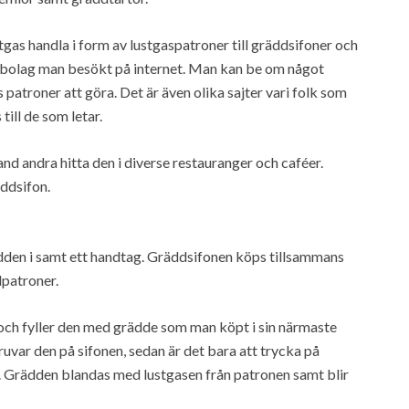
stgas handla i form av lustgaspatroner till gräddsifoner och
de bolag man besökt på internet. Man kan be om något
patroner att göra. Det är även olika sajter vari folk som
ill de som letar.
d andra hitta den i diverse restauranger och caféer.
äddsifon.
ädden i samt ett handtag. Gräddsifonen köps tillsammans
dpatroner.
 och fyller den med grädde som man köpt i sin närmaste
uvar den på sifonen, sedan är det bara att trycka på
. Grädden blandas med lustgasen från patronen samt blir