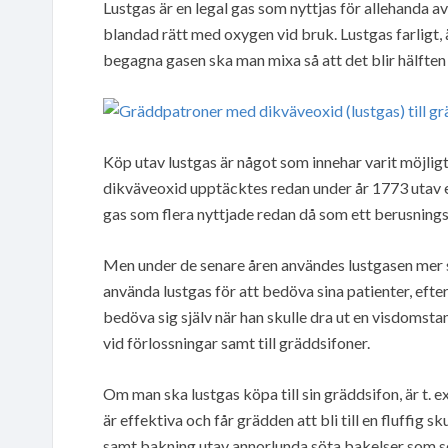
Lustgas är en legal gas som nyttjas för allehanda av
blandad rätt med oxygen vid bruk. Lustgas farligt,
begagna gasen ska man mixa så att det blir hälften 
Köp utav lustgas är något som innehar varit möjligt 
dikväveoxid upptäcktes redan under år 1773 utav e
gas som flera nyttjade redan då som ett berusningsm
Men under de senare åren användes lustgasen mer 
använda lustgas för att bedöva sina patienter, eft
bedöva sig själv när han skulle dra ut en visdomst
vid förlossningar samt till gräddsifoner.
Om man ska lustgas köpa till sin gräddsifon, är t. e
är effektiva och får grädden att bli till en fluffi
samt bakning utav annorlunda söta bakelser som s