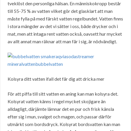
tveklöst den personliga hälsan. En människokropp består
till 55-75 % av vatten vilket gör det glasklart att man
måste fylla på med färskt vatten regelbundet. Vatten finns
i stora mängder av det vi sätter i oss, både drycker och i
mat, men att intaga rent vatten också, oavsett hur mycket
av allt annat man räknar att man får i sig, är nödvändigt.
Kolsyra ditt vatten ifall det får dig att dricka mer
För att piffa till sitt vatten en aning kan man kolsyra det.
Kolsyrat vatten känns i regel mycket skojigare än
alldagligt, därjämte lämnar det en pur och frisk känsla
efter sig i mun, svalget och magen, och passar därför
utmärkt som bordsdryck. Kolsyrat bordsvatten kan man