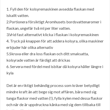
1. Fyll den för kolsyremaskinen avsedda flaskan med
iskallt vatten.
2.Portionera försiktigt Aromhusets bordsvattenaromer i
flaskan, ungefär två ml per liter vatten.
3.Vrid fast alternativt klicka i flaskan i kolsyremaskinen
4. Tryck på knappen för att addera kolsyra, olika maskiner
erbjuder här olika alternativ
5.Skruva eller dra loss flaskan och ditt smaksatta,
kolsyrade vatten är färdigt att drickas
6. Servera med fördel med isbitar då kolsyra håller längre i
kyla
Det är en riktigt behändig process som kräver betydligt
mindre kraft än att bege sig mot affären, bära med sig
tunga flaskor med vatten (!), fylla kylen med dessa flaskor
och när de är uppdruckna kånka med sig dem tillbaka till