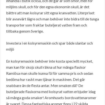
inhandla i butik också, och de går år som smör, men för
miljöns skull, och för den egna ekonomin skull, är det
bättre att man kolsyrar sitt egna kranvatten. Literpriset
blir avsevärt lägre och man behöver inte bidra till de tunga
transporter som fraktar buteljerat vatten fram och
tillbaka genom Sverige.
Investera i en kolsyremaskin och spar både slantar och
miljö
En kolsyremaskin behöver inte kosta speciellt mycket,
man kan för skojs skull räkna ut hur många flaskor
Ramlösa man skulle kunna få för samma pris och sedan
bedöma hur raskt man tjänar in maskinen. Det går
snabbare än de flesta antar. Men smaken då? De
buteljerade flaskorna med kolsyrat vatten erbjuder idag
så många goda smaker! Aromhusets bordsvattenaromer
är svaret. Dessa fantastiska aromer finns i 22 skilda