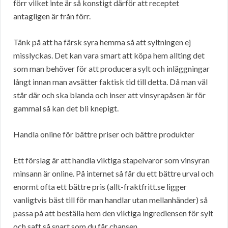
förr vilket inte är så konstigt därför att receptet
antagligen är från förr.
Tänk på att ha färsk syra hemma så att syltningen ej
misslyckas. Det kan vara smart att köpa hem allting det
som man behöver för att producera sylt och inläggningar
långt innan man avsätter faktisk tid till detta. Då man väl
står där och ska blanda och inser att vinsyrapåsen är för
gammal så kan det bli knepigt.
Handla online för bättre priser och bättre produkter
Ett förslag är att handla viktiga stapelvaror som vinsyran
minsann är online. På internet så får du ett bättre urval och
enormt ofta ett bättre pris (allt-fraktfritt.se ligger
vanligtvis bäst till för man handlar utan mellanhänder) så
passa på att beställa hem den viktiga ingrediensen för sylt
och saft så snart som du får chansen.