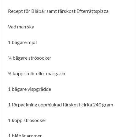
Recept för Blåbär samt färskost Efterrättspizza
Vad man ska
1 bägare mjöl
¼ bägare strösocker
½ kopp smör eller margarin
1 bägare vispgrädde
1 förpackning uppmjukad färskost cirka 240 gram
1 kopp strösocker
1 blåbär aromer