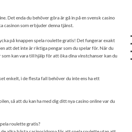
nline. Det enda du behöver göra är gå in på en svensk casino
ska casinon som erbjuder denna tjänst.
rycka på knappen spela roulette gratis! Det fungerar exakt
en att det inte är riktiga pengar som du spelar för. När du
r som kan vara till hjälp för att öka dina vinstchanser kan du
enkelt, i de flesta fall behöver du inte ens ha ett
ilen, så att du kan ha med dig ditt nya casino online var du
pela roulette gratis?
r de allra bästa casinosidorna för att spela roulette utan att