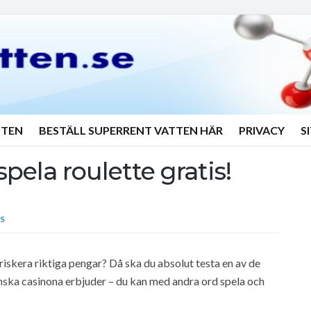
TTEN
BESTÄLL SUPERRENT VATTEN HÄR
PRIVACY
S
 spela roulette gratis!
S
t riskera riktiga pengar? Då ska du absolut testa en av de
ska casinona erbjuder – du kan med andra ord spela och