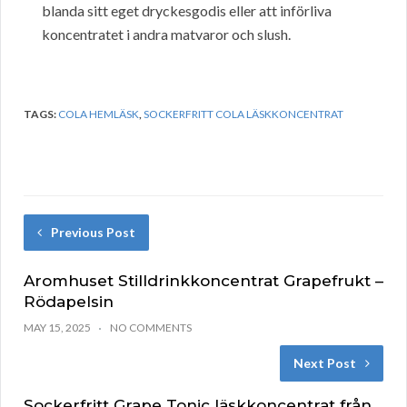
blanda sitt eget dryckesgodis eller att införliva
koncentratet i andra matvaror och slush.
TAGS:
COLA HEMLÄSK
,
SOCKERFRITT COLA LÄSKKONCENTRAT
Previous Post
Aromhuset Stilldrinkkoncentrat Grapefrukt –
Rödapelsin
MAY 15, 2025
NO COMMENTS
Next Post
Sockerfritt Grape Tonic läskkoncentrat från