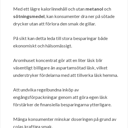
Med ett lägre kaloriinnehåll och utan
metanol
och
sötningsmedel
, kan konsumenter dra ner på sötade
drycker utan att förlora den smak de gillar.
På sikt kan detta leda till stora besparingar både
ekonomiskt och hälsomässigt.
Aromhuset koncentrat gör att en liter läsk blir
väsentligt billigare än aspartamsötad läsk, vilket
understryker fördelarna med att tillverka läsk hemma.
Att undvika regelbundna inköp av
engångsförpackningar genom att göra egen läsk
förstärker de finansiella besparingarna ytterligare.
Många konsumenter minskar doseringen på grund av
colas kraftiga smak.