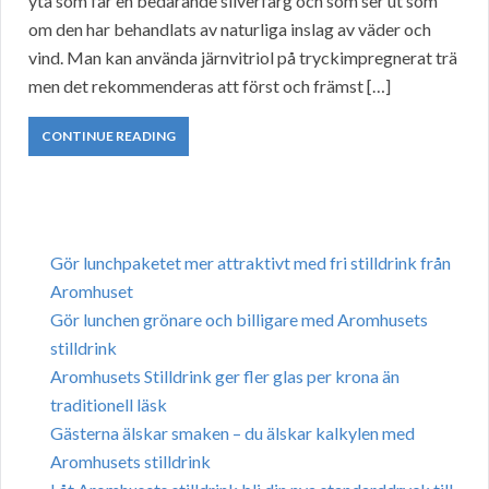
yta som får en bedårande silverfärg och som ser ut som
om den har behandlats av naturliga inslag av väder och
vind. Man kan använda järnvitriol på tryckimpregnerat trä
men det rekommenderas att först och främst […]
CONTINUE READING
Gör lunchpaketet mer attraktivt med fri stilldrink från
Aromhuset
Gör lunchen grönare och billigare med Aromhusets
stilldrink
Aromhusets Stilldrink ger fler glas per krona än
traditionell läsk
Gästerna älskar smaken – du älskar kalkylen med
Aromhusets stilldrink