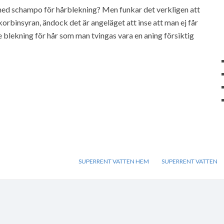
med schampo för hårblekning? Men funkar det verkligen att
orbinsyran, ändock det är angeläget att inse att man ej får
blekning för hår som man tvingas vara en aning försiktig
SUPERRENT VATTEN HEM
SUPERRENT VATTEN