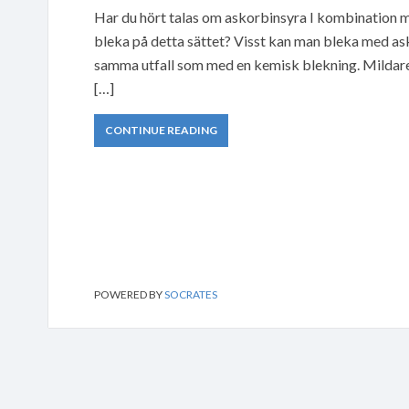
Har du hört talas om askorbinsyra I kombination 
bleka på detta sättet? Visst kan man bleka med ask
samma utfall som med en kemisk blekning. Mildare 
[…]
CONTINUE READING
POWERED BY
SOCRATES