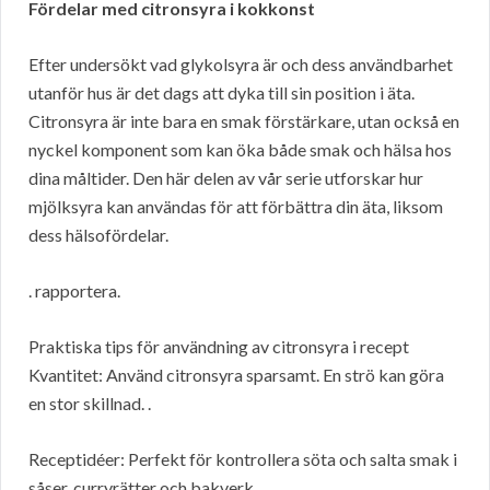
Fördelar med citronsyra i kokkonst
Efter undersökt vad glykolsyra är och dess användbarhet
utanför hus är det dags att dyka till sin position i äta.
Citronsyra är inte bara en smak förstärkare, utan också en
nyckel komponent som kan öka både smak och hälsa hos
dina måltider. Den här delen av vår serie utforskar hur
mjölksyra kan användas för att förbättra din äta, liksom
dess hälsofördelar.
. rapportera.
Praktiska tips för användning av citronsyra i recept
Kvantitet: Använd citronsyra sparsamt. En strö kan göra
en stor skillnad. .
Receptidéer: Perfekt för kontrollera söta och salta smak i
såser, curryrätter och bakverk.