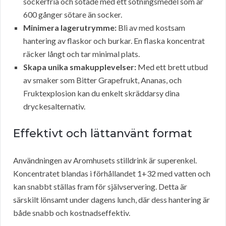
sockerfria och sötade med ett sötningsmedel som är
600 gånger sötare än socker.
Minimera lagerutrymme:
Bli av med kostsam
hantering av flaskor och burkar. En flaska koncentrat
räcker långt och tar minimal plats.
Skapa unika smakupplevelser:
Med ett brett utbud
av smaker som Bitter Grapefrukt, Ananas, och
Fruktexplosion kan du enkelt skräddarsy dina
dryckesalternativ.
Effektivt och lättanvänt format
Användningen av Aromhusets stilldrink är superenkel.
Koncentratet blandas i förhållandet 1+32 med vatten och
kan snabbt ställas fram för självservering. Detta är
särskilt lönsamt under dagens lunch, där dess hantering är
både snabb och kostnadseffektiv.