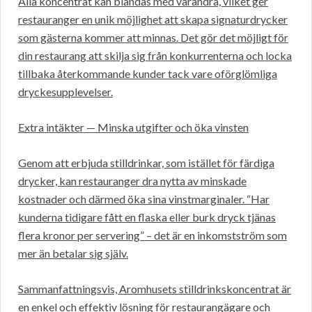
Alla koncentrat kan blandas med varandra, vilket ger
restauranger en unik möjlighet att skapa signaturdrycker
som gästerna kommer att minnas. Det gör det möjligt för
din restaurang att skilja sig från konkurrenterna och locka
tillbaka återkommande kunder tack vare oförglömliga
dryckesupplevelser.
Extra intäkter — Minska utgifter och öka vinsten
Genom att erbjuda stilldrinkar, som istället för färdiga
drycker, kan restauranger dra nytta av minskade
kostnader och därmed öka sina vinstmarginaler. “Har
kunderna tidigare fått en flaska eller burk dryck tjänas
flera kronor per servering” – det är en inkomstström som
mer än betalar sig själv.
Sammanfattningsvis, Aromhusets stilldrinkskoncentrat är
en enkel och effektiv lösning för restaurangägare och