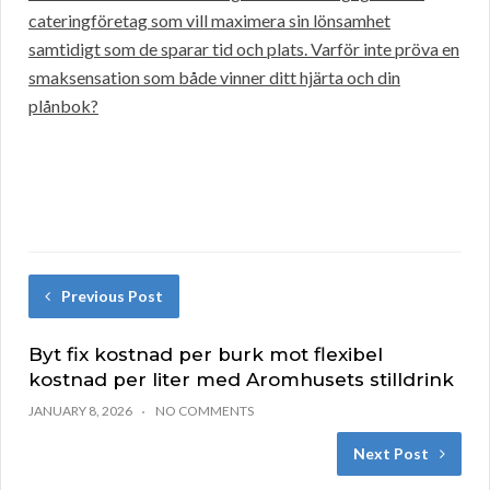
cateringföretag som vill maximera sin lönsamhet
samtidigt som de sparar tid och plats. Varför inte pröva en
smaksensation som både vinner ditt hjärta och din
plånbok?
Previous Post
Byt fix kostnad per burk mot flexibel
kostnad per liter med Aromhusets stilldrink
JANUARY 8, 2026
NO COMMENTS
Next Post