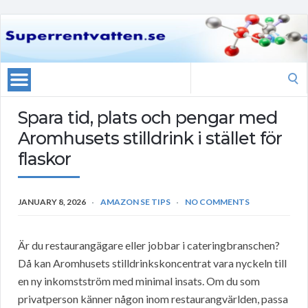
Search
for:
Spara tid, plats och pengar med
Aromhusets stilldrink i stället för
flaskor
JANUARY 8, 2026
AMAZON SE TIPS
NO COMMENTS
Är du restaurangägare eller jobbar i cateringbranschen?
Då kan Aromhusets stilldrinkskoncentrat vara nyckeln till
en ny inkomstström med minimal insats. Om du som
privatperson känner någon inom restaurangvärlden, passa