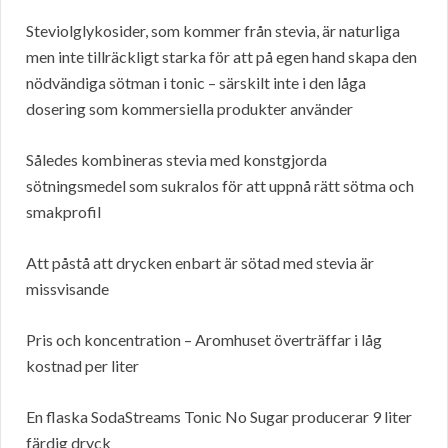
Steviolglykosider, som kommer från stevia, är naturliga
men inte tillräckligt starka för att på egen hand skapa den
nödvändiga sötman i tonic – särskilt inte i den låga
dosering som kommersiella produkter använder
Således kombineras stevia med konstgjorda
sötningsmedel som sukralos för att uppnå rätt sötma och
smakprofil
Att påstå att drycken enbart är sötad med stevia är
missvisande
Pris och koncentration – Aromhuset överträffar i låg
kostnad per liter
En flaska SodaStreams Tonic No Sugar producerar 9 liter
färdig dryck