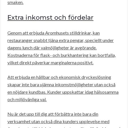
smaken.
Extra inkomst och fördelar
Genom att erbjuda Aromhusets stilldrinkar, kan
restauranger snabbt tjäna extra pengar, speciellt under
dagens lunch där valmöjligheter är avgörande.
Kostnaderna för flask- och burkhantering kan bortfalla,
vilket direkt påverkar marginalerna positivt.
Att erbjuda en hållbar och ekonomisk dryckeslösning
skapar inte bara ujämna inkomstmöjligheter utan också
en nöjdare kundbas. Kunder uppskattar idag hälsosamma
och miljövänliga val.
Nu är det upp till dig att förbättra inte bara din
verksamhet utan också dina kunders upplevelse med