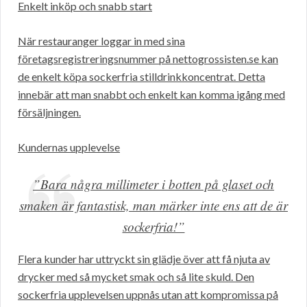
Enkelt inköp och snabb start
När restauranger loggar in med sina
företagsregistreringsnummer på nettogrossisten.se kan
de enkelt köpa sockerfria stilldrinkkoncentrat. Detta
innebär att man snabbt och enkelt kan komma igång med
försäljningen.
Kundernas upplevelse
”Bara några millimeter i botten på glaset och
smaken är fantastisk, man märker inte ens att de är
sockerfria!”
Flera kunder har uttryckt sin glädje över att få njuta av
drycker med så mycket smak och så lite skuld. Den
sockerfria upplevelsen uppnås utan att kompromissa på