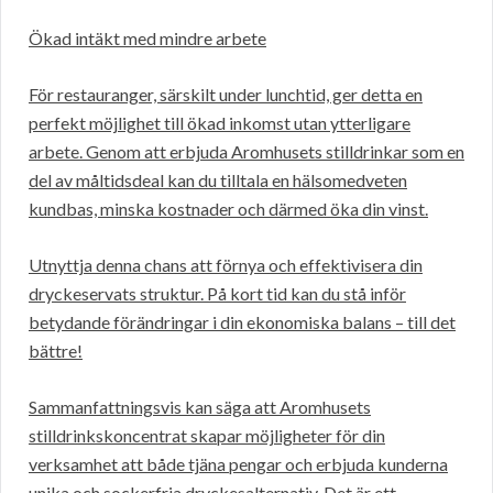
Ökad intäkt med mindre arbete
För restauranger, särskilt under lunchtid, ger detta en
perfekt möjlighet till ökad inkomst utan ytterligare
arbete. Genom att erbjuda Aromhusets stilldrinkar som en
del av måltidsdeal kan du tilltala en hälsomedveten
kundbas, minska kostnader och därmed öka din vinst.
Utnyttja denna chans att förnya och effektivisera din
dryckeservats struktur. På kort tid kan du stå inför
betydande förändringar i din ekonomiska balans – till det
bättre!
Sammanfattningsvis kan säga att Aromhusets
stilldrinkskoncentrat skapar möjligheter för din
verksamhet att både tjäna pengar och erbjuda kunderna
unika och sockerfria dryckesalternativ. Det är ett