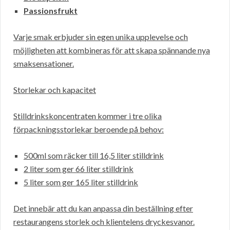
Passionsfrukt
Varje smak erbjuder sin egen unika upplevelse och
möjligheten att kombineras för att skapa spännande nya
smaksensationer.
Storlekar och kapacitet
Stilldrinkskoncentraten kommer i tre olika
förpackningsstorlekar beroende på behov:
500ml som räcker till 16,5 liter stilldrink
2 liter som ger 66 liter stilldrink
5 liter som ger 165 liter stilldrink
Det innebär att du kan anpassa din beställning efter
restaurangens storlek och klientelens dryckesvanor.