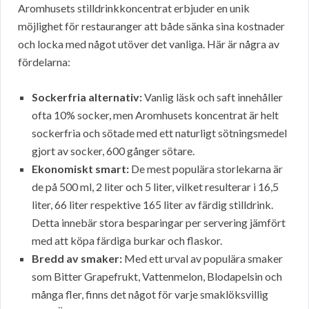
Aromhusets stilldrinkkoncentrat erbjuder en unik
möjlighet för restauranger att både sänka sina kostnader
och locka med något utöver det vanliga. Här är några av
fördelarna:
Sockerfria alternativ:
Vanlig läsk och saft innehåller
ofta 10% socker, men Aromhusets koncentrat är helt
sockerfria och sötade med ett naturligt sötningsmedel
gjort av socker, 600 gånger sötare.
Ekonomiskt smart:
De mest populära storlekarna är
de på 500 ml, 2 liter och 5 liter, vilket resulterar i 16,5
liter, 66 liter respektive 165 liter av färdig stilldrink.
Detta innebär stora besparingar per servering jämfört
med att köpa färdiga burkar och flaskor.
Bredd av smaker:
Med ett urval av populära smaker
som Bitter Grapefrukt, Vattenmelon, Blodapelsin och
många fler, finns det något för varje smaklöksvillig