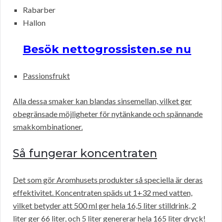
Rabarber
Hallon
Besök nettogrossisten.se nu
Passionsfrukt
Alla dessa smaker kan blandas sinsemellan, vilket ger
obegränsade möjligheter för nytänkande och spännande
smakkombinationer.
Så fungerar koncentraten
Det som gör Aromhusets produkter så speciella är deras
effektivitet. Koncentraten späds ut 1+32 med vatten,
vilket betyder att 500 ml ger hela 16,5 liter stilldrink, 2
liter ger 66 liter, och 5 liter genererar hela 165 liter dryck!