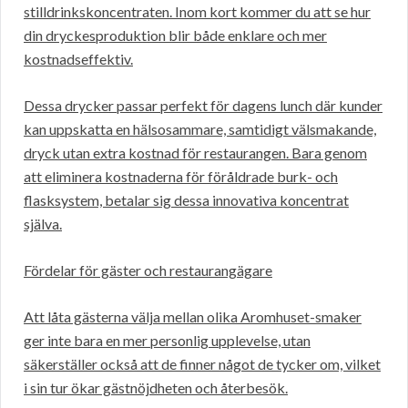
stilldrinkskoncentraten. Inom kort kommer du att se hur
din dryckesproduktion blir både enklare och mer
kostnadseffektiv.
Dessa drycker passar perfekt för dagens lunch där kunder
kan uppskatta en hälsosammare, samtidigt välsmakande,
dryck utan extra kostnad för restaurangen. Bara genom
att eliminera kostnaderna för föråldrade burk- och
flasksystem, betalar sig dessa innovativa koncentrat
själva.
Fördelar för gäster och restaurangägare
Att låta gästerna välja mellan olika Aromhuset-smaker
ger inte bara en mer personlig upplevelse, utan
säkerställer också att de finner något de tycker om, vilket
i sin tur ökar gästnöjdheten och återbesök.