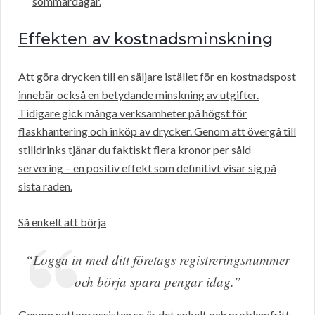
sommardagar.
Effekten av kostnadsminskning
Att göra drycken till en säljare istället för en kostnadspost
innebär också en betydande minskning av utgifter.
Tidigare gick många verksamheter på högst för
flaskhantering och inköp av drycker. Genom att övergå till
stilldrinks tjänar du faktiskt flera kronor per såld
servering – en positiv effekt som definitivt visar sig på
sista raden.
Så enkelt att börja
“Logga in med ditt företags registreringsnummer
och börja spara pengar idag.”
Genom nettogrossisten.se är det enkelt och problemfritt