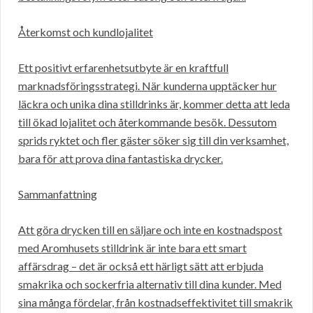
Återkomst och kundlojalitet
Ett positivt erfarenhetsutbyte är en kraftfull
marknadsföringsstrategi. När kunderna upptäcker hur
läckra och unika dina stilldrinks är, kommer detta att leda
till ökad lojalitet och återkommande besök. Dessutom
sprids ryktet och fler gäster söker sig till din verksamhet,
bara för att prova dina fantastiska drycker.
Sammanfattning
Att göra drycken till en säljare och inte en kostnadspost
med Aromhusets stilldrink är inte bara ett smart
affärsdrag – det är också ett härligt sätt att erbjuda
smakrika och sockerfria alternativ till dina kunder. Med
sina många fördelar, från kostnadseffektivitet till smakrik