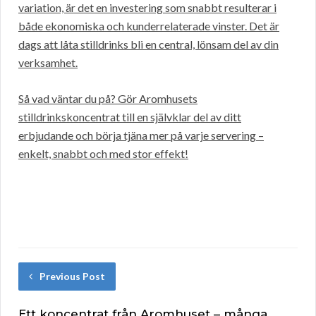
variation, är det en investering som snabbt resulterar i
både ekonomiska och kunderrelaterade vinster. Det är
dags att låta stilldrinks bli en central, lönsam del av din
verksamhet.
Så vad väntar du på? Gör Aromhusets
stilldrinkskoncentrat till en självklar del av ditt
erbjudande och börja tjäna mer på varje servering –
enkelt, snabbt och med stor effekt!
Previous Post
Ett koncentrat från Aromhuset – många