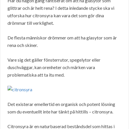
Har du någon gång fantiserat om att ha glasytor som
glittrar och är helt rena? I detta inledande stycke ska vi
utforska hur citronsyra kan vara det som gör dina
drömmar till verklighet.
De flesta människor drömmer om att ha glasytor som är
rena och skiner.
Vare sig det gäller fönsterrutor, spegelytor eller
duschväggar, kan orenheter och märken vara
problematiska att ta itu med.
Det existerar emellertid en organisk och potent lösning
som du eventuellt inte har tänkt på hittills – citronsyra.
Citronsyra är en naturbaserad beståndsdel som hittas i