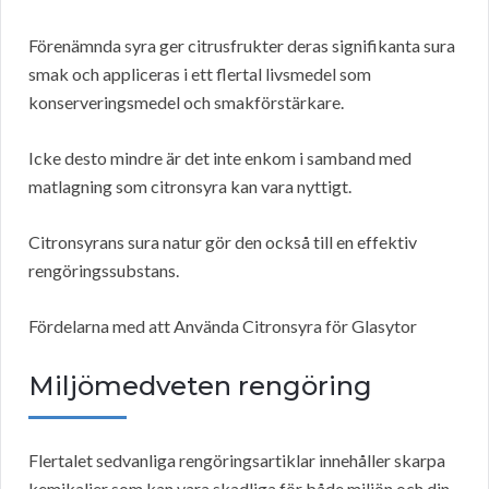
Förenämnda syra ger citrusfrukter deras signifikanta sura
smak och appliceras i ett flertal livsmedel som
konserveringsmedel och smakförstärkare.
Icke desto mindre är det inte enkom i samband med
matlagning som citronsyra kan vara nyttigt.
Citronsyrans sura natur gör den också till en effektiv
rengöringssubstans.
Fördelarna med att Använda Citronsyra för Glasytor
Miljömedveten rengöring
Flertalet sedvanliga rengöringsartiklar innehåller skarpa
kemikalier som kan vara skadliga för både miljön och din