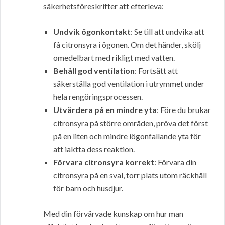
säkerhetsföreskrifter att efterleva:
Undvik ögonkontakt
: Se till att undvika att
få citronsyra i ögonen. Om det händer, skölj
omedelbart med rikligt med vatten.
Behåll god ventilation
: Fortsätt att
säkerställa god ventilation i utrymmet under
hela rengöringsprocessen.
Utvärdera på en mindre yta
: Före du brukar
citronsyra på större områden, pröva det först
på en liten och mindre iögonfallande yta för
att iaktta dess reaktion.
Förvara citronsyra korrekt
: Förvara din
citronsyra på en sval, torr plats utom räckhåll
för barn och husdjur.
Med din förvärvade kunskap om hur man