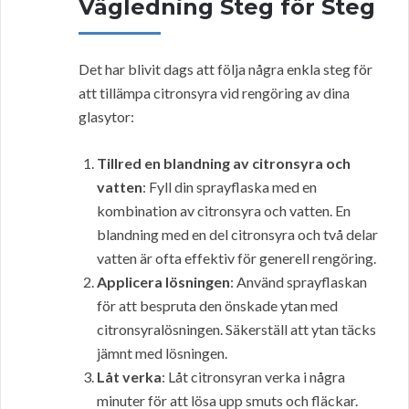
Vägledning Steg för Steg
Det har blivit dags att följa några enkla steg för
att tillämpa citronsyra vid rengöring av dina
glasytor:
Tillred en blandning av citronsyra och
vatten
: Fyll din sprayflaska med en
kombination av citronsyra och vatten. En
blandning med en del citronsyra och två delar
vatten är ofta effektiv för generell rengöring.
Applicera lösningen
: Använd sprayflaskan
för att bespruta den önskade ytan med
citronsyralösningen. Säkerställ att ytan täcks
jämnt med lösningen.
Låt verka
: Låt citronsyran verka i några
minuter för att lösa upp smuts och fläckar.