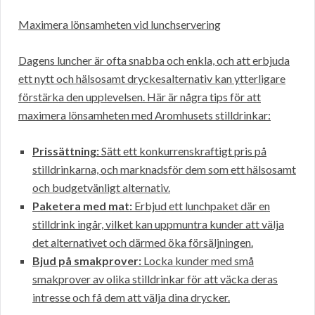
Maximera lönsamheten vid lunchservering
Dagens luncher är ofta snabba och enkla, och att erbjuda
ett nytt och hälsosamt dryckesalternativ kan ytterligare
förstärka den upplevelsen. Här är några tips för att
maximera lönsamheten med Aromhusets stilldrinkar:
Prissättning:
Sätt ett konkurrenskraftigt pris på
stilldrinkarna, och marknadsför dem som ett hälsosamt
och budgetvänligt alternativ.
Paketera med mat:
Erbjud ett lunchpaket där en
stilldrink ingår, vilket kan uppmuntra kunder att välja
det alternativet och därmed öka försäljningen.
Bjud på smakprover:
Locka kunder med små
smakprover av olika stilldrinkar för att väcka deras
intresse och få dem att välja dina drycker.