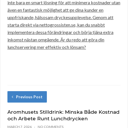
inte bara en smart lösning för att minimera kostnader utan
även en fantastisk möjlighet att ge dina kunder en
uppfriskande, hälsosam dryckesupplevelse. Genom att
starta direkt via nettogrossisten.se, kan du snabbt
implementera dessa förändringar och börja tjäna extra
inkomst nästan omgående. Är du redo att göra din
lunchservering mer effektiv och lönsam?
Previous Post
Aromhusets Stilldrink: Minska Både Kostnad
och Arbete Runt Lunchdrycken
MARCH 7, 2026
NO COMMENTS