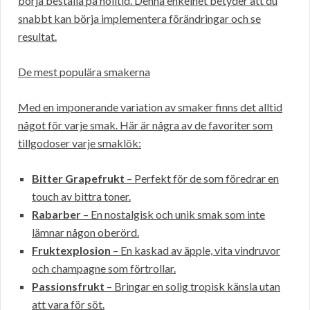
börja beställa på nolltid. Denna enkelhet betyder att du
snabbt kan börja implementera förändringar och se
resultat.
De mest populära smakerna
Med en imponerande variation av smaker finns det alltid
något för varje smak. Här är några av de favoriter som
tillgodoser varje smaklök:
Bitter Grapefrukt
– Perfekt för de som föredrar en
touch av bittra toner.
Rabarber
– En nostalgisk och unik smak som inte
lämnar någon oberörd.
Fruktexplosion
– En kaskad av äpple, vita vindruvor
och champagne som förtrollar.
Passionsfrukt
– Bringar en solig tropisk känsla utan
att vara för söt.