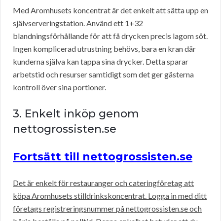
Med Aromhusets koncentrat är det enkelt att sätta upp en
självserveringstation. Använd ett 1+32
blandningsförhållande för att få drycken precis lagom söt.
Ingen komplicerad utrustning behövs, bara en kran där
kunderna själva kan tappa sina drycker. Detta sparar
arbetstid och resurser samtidigt som det ger gästerna
kontroll över sina portioner.
3. Enkelt inköp genom
nettogrossisten.se
Fortsätt till nettogrossisten.se
Det är enkelt för restauranger och cateringföretag att
köpa Aromhusets stilldrinkskoncentrat. Logga in med ditt
företags registreringsnummer på nettogrossisten.se och