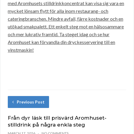
med Aromhusets stilldrinkkoncentrat kan visa sig vara en
mycket lönsam flytt för alla inom restaurang- och
cateringbranschen. Mindre avfall, färre kostnader och en
utökad smakpalett. Ett enkelt steg mot en hälsosammare
och mer lukrativ framtid. Ta steget idag och se hur
Aromhuset kan förvandla din dryckesservering till en
vinstmaskin!
Previous Post
Från dyr läsk till prisvärd Aromhuset-
stilldrink på några enkla steg
MARCH 17, 2026
NO COMMENTS