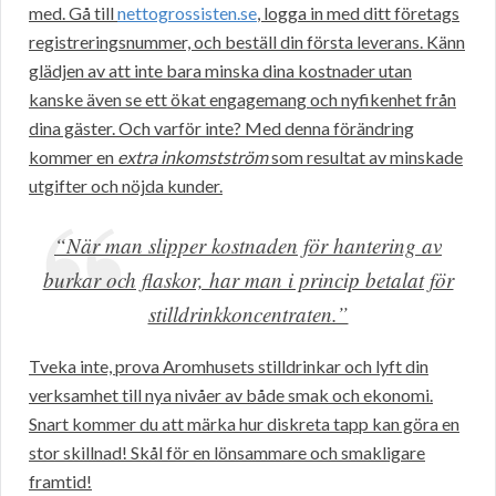
med. Gå till
nettogrossisten.se
, logga in med ditt företags
registreringsnummer, och beställ din första leverans. Känn
glädjen av att inte bara minska dina kostnader utan
kanske även se ett ökat engagemang och nyfikenhet från
dina gäster. Och varför inte? Med denna förändring
kommer en
extra inkomstström
som resultat av minskade
utgifter och nöjda kunder.
“När man slipper kostnaden för hantering av
burkar och flaskor, har man i princip betalat för
stilldrinkkoncentraten.”
Tveka inte, prova Aromhusets stilldrinkar och lyft din
verksamhet till nya nivåer av både smak och ekonomi.
Snart kommer du att märka hur diskreta tapp kan göra en
stor skillnad! Skål för en lönsammare och smakligare
framtid!