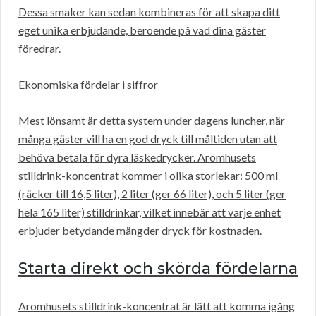
Dessa smaker kan sedan kombineras för att skapa ditt
eget unika erbjudande, beroende på vad dina gäster
föredrar.
Ekonomiska fördelar i siffror
Mest lönsamt är detta system under dagens luncher, när
många gäster vill ha en god dryck till måltiden utan att
behöva betala för dyra läskedrycker. Aromhusets
stilldrink-koncentrat kommer i olika storlekar: 500 ml
(räcker till 16,5 liter), 2 liter (ger 66 liter), och 5 liter (ger
hela 165 liter) stilldrinkar, vilket innebär att varje enhet
erbjuder betydande mängder dryck för kostnaden.
Starta direkt och skörda fördelarna
Aromhusets stilldrink-koncentrat är lätt att komma igång