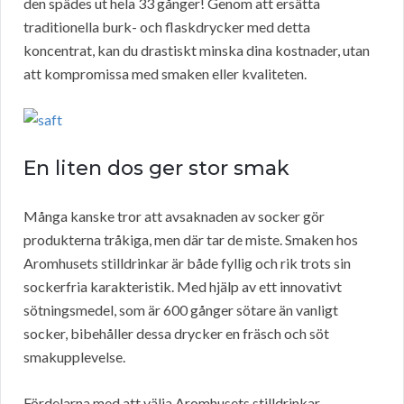
den spädes ut hela 33 gånger! Genom att ersätta
traditionella burk- och flaskdrycker med detta
koncentrat, kan du drastiskt minska dina kostnader, utan
att kompromissa med smaken eller kvaliteten.
En liten dos ger stor smak
Många kanske tror att avsaknaden av socker gör
produkterna tråkiga, men där tar de miste. Smaken hos
Aromhusets stilldrinkar är både fyllig och rik trots sin
sockerfria karakteristik. Med hjälp av ett innovativt
sötningsmedel, som är 600 gånger sötare än vanligt
socker, bibehåller dessa drycker en fräsch och söt
smakupplevelse.
Fördelarna med att välja Aromhusets stilldrinkar