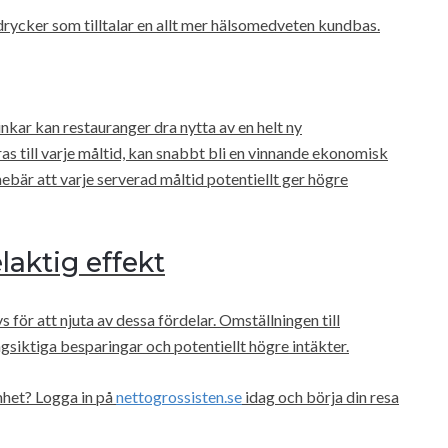
drycker som tilltalar en allt mer hälsomedveten kundbas.
kar kan restauranger dra nytta av en helt ny
s till varje måltid, kan snabbt bli en vinnande ekonomisk
nebär att varje serverad måltid potentiellt ger högre
laktig effekt
 för att njuta av dessa fördelar. Omställningen till
ngsiktiga besparingar och potentiellt högre intäkter.
mhet? Logga in på
nettogrossisten.se
idag och börja din resa