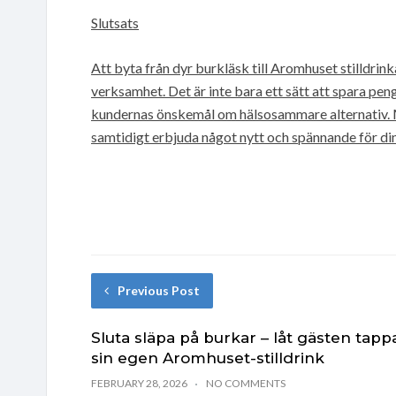
Slutsats
Att byta från dyr burkläsk till Aromhuset stilldrink
verksamhet. Det är inte bara ett sätt att spara pen
kundernas önskemål om hälsosammare alternativ. M
samtidigt erbjuda något nytt och spännande för din
Previous Post
Sluta släpa på burkar – låt gästen tapp
sin egen Aromhuset-stilldrink
FEBRUARY 28, 2026
NO COMMENTS