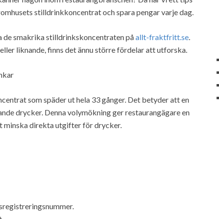
omhusets stilldrinkkoncentrat och spara pengar varje dag.
ka de smakrika stilldrinkskoncentraten på
allt-fraktfritt.se
.
er liknande, finns det ännu större fördelar att utforska.
inkar
ncentrat som späder ut hela 33 gånger. Det betyder att en
äskande drycker. Denna volymökning ger restaurangägare en
t minska direkta utgifter för drycker.
sregistreringsnummer.
.