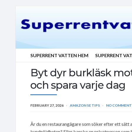
SUPERRENT VATTEN HEM
SUPERRENT VA
Byt dyr burkläsk mot
och spara varje dag
FEBRUARY 27, 2026
AMAZON SE TIPS
NO COMMENT
Är du en restaurangägare som söker efter ett sätt
kundnöjdheten? Eller kanske en privatperson som k