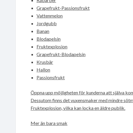
Rabarber
Grapefrukt-Passionsfrukt
Vattenmelon
Jordgubb
Banan
Blodapelsin
Fruktexplosion
Grapefrukt-Blodapelsin
Krusbär
Hallon
Passionsfrukt
Öppna upp möjligheten för kunderna att själva kom
Dessutom finns det vuxensmaker med mindre sötm
Fruktexplosion, vilka kan locka en äldre publik.
Mer än bara smak