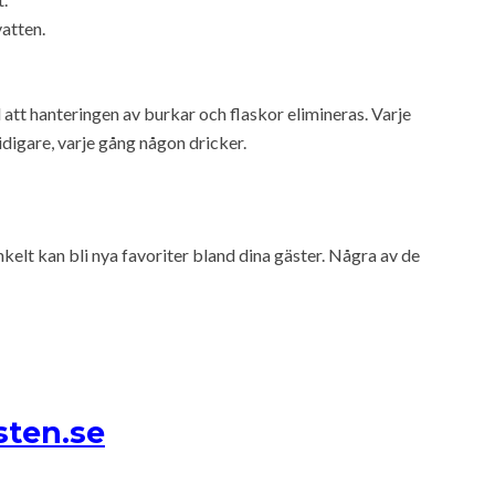
atten.
att hanteringen av burkar och flaskor elimineras. Varje
tidigare, varje gång någon dricker.
lt kan bli nya favoriter bland dina gäster. Några av de
sten.se