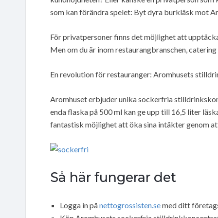
som kan förändra spelet: Byt dyra burkläsk mot Ar
För privatpersoner finns det möjlighet att upptäc
Men om du är inom restaurangbranschen, catering ell
En revolution för restauranger: Aromhusets stilldr
Aromhuset erbjuder unika sockerfria stilldrinksko
enda flaska på 500 ml kan ge upp till 16,5 liter l
fantastisk möjlighet att öka sina intäkter genom at
Så här fungerar det
Logga in på
nettogrossisten.se
med ditt företag
Köp Aromhusets sockerfria stilldrinkkoncentrat