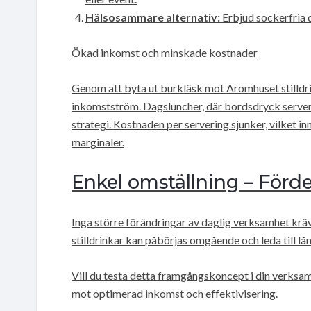
Hälsosammare alternativ:
Erbjud sockerfria 
Ökad inkomst och minskade kostnader
Genom att byta ut burkläsk mot Aromhuset stilldrin
inkomstström. Dagsluncher, där bordsdryck servera
strategi. Kostnaden per servering sjunker, vilket in
marginaler.
Enkel omställning – Förde
Inga större förändringar av daglig verksamhet krävs
stilldrinkar kan påbörjas omgående och leda till lå
Vill du testa detta framgångskoncept i din verksa
mot optimerad inkomst och effektivisering.