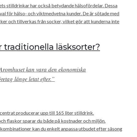
ets stilldrinkar har också betydande hälsofördelar. Dessa
re val för hälso- och viktmedvetna kunder. De är sötade med
r och tillverkas från socker, vilket gör att kunderna inte
r traditionella läsksorter?
ån Aromhuset kan vara den ekonomiska
öretag länge letat efter.”
entrat producerar upp till 165 liter stilldrink.
ch flaskor sparar du både på kostnader och miljön.
 kombinationer kan du enkelt anpassa utbudet efter säsong