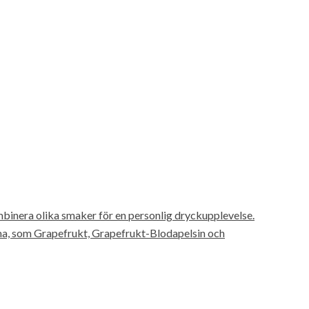
binera olika smaker för en personlig dryckupplevelse.
a, som Grapefrukt, Grapefrukt-Blodapelsin och