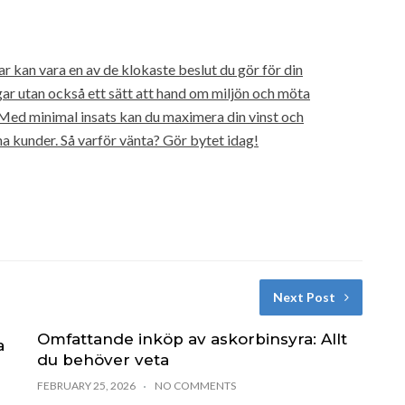
ar kan vara en av de klokaste beslut du gör för din
gar utan också ett sätt att hand om miljön och möta
ed minimal insats kan du maximera din vinst och
a kunder. Så varför vänta? Gör bytet idag!
Next Post
Omfattande inköp av askorbinsyra: Allt
a
du behöver veta
FEBRUARY 25, 2026
NO COMMENTS