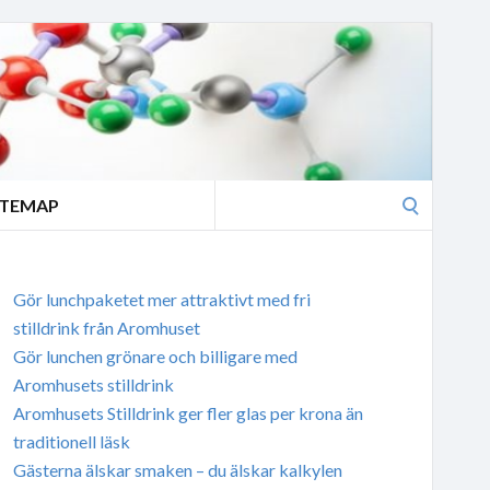
Search
ITEMAP
for:
Gör lunchpaketet mer attraktivt med fri
stilldrink från Aromhuset
Gör lunchen grönare och billigare med
Aromhusets stilldrink
Aromhusets Stilldrink ger fler glas per krona än
traditionell läsk
Gästerna älskar smaken – du älskar kalkylen