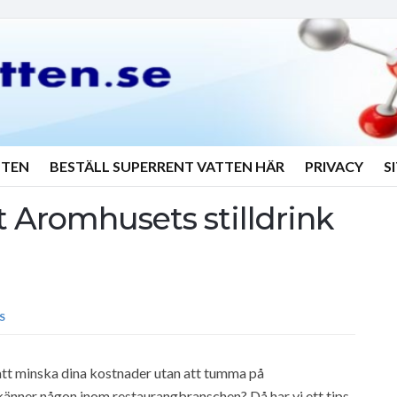
TTEN
BESTÄLL SUPERRENT VATTEN HÄR
PRIVACY
S
 Aromhusets stilldrink
S
 att minska dina kostnader utan att tumma på
änner någon inom restaurangbranschen? Då har vi ett tips