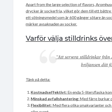
Apart from the large selection of flavors, Aromhus
drycker är sockerfria, vilket gör dem till ett bätt
ett sötningsmedel som är 600 gånger sötare än socke
märker avsaknaden av socker.
Varför välja stilldrinks öve
“Att servera stilldrinkar fr
briljansen ditt f
Tänk på detta:
Kostnadseffektivt:
En enda 5-litersflaska konc
Minskad avfallshantering:
Med färre burkar o
Flexibilitet:
Med flera olika smakvarianter och
eller event.