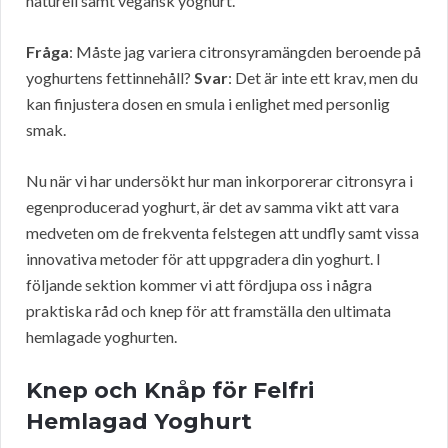
naturell samt vegansk yoghurt.
Fråga
: Måste jag variera citronsyramängden beroende på
yoghurtens fettinnehåll?
Svar
: Det är inte ett krav, men du
kan finjustera dosen en smula i enlighet med personlig
smak.
Nu när vi har undersökt hur man inkorporerar citronsyra i
egenproducerad yoghurt, är det av samma vikt att vara
medveten om de frekventa felstegen att undfly samt vissa
innovativa metoder för att uppgradera din yoghurt. I
följande sektion kommer vi att fördjupa oss i några
praktiska råd och knep för att framställa den ultimata
hemlagade yoghurten.
Knep och Knåp för Felfri
Hemlagad Yoghurt