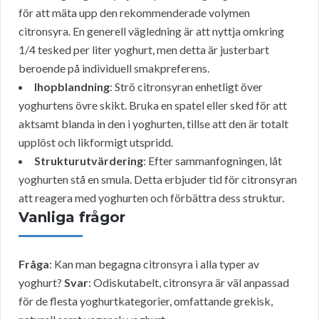
för att mäta upp den rekommenderade volymen
citronsyra. En generell vägledning är att nyttja omkring
1/4 tesked per liter yoghurt, men detta är justerbart
beroende på individuell smakpreferens.
Ihopblandning
: Strö citronsyran enhetligt över
yoghurtens övre skikt. Bruka en spatel eller sked för att
aktsamt blanda in den i yoghurten, tillse att den är totalt
upplöst och likformigt utspridd.
Strukturutvärdering
: Efter sammanfogningen, låt
yoghurten stå en smula. Detta erbjuder tid för citronsyran
att reagera med yoghurten och förbättra dess struktur.
Vanliga frågor
Fråga
: Kan man begagna citronsyra i alla typer av
yoghurt?
Svar
: Odiskutabelt, citronsyra är väl anpassad
för de flesta yoghurtkategorier, omfattande grekisk,