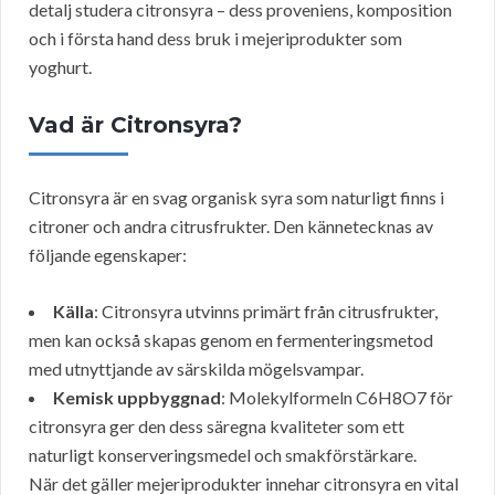
detalj studera citronsyra – dess proveniens, komposition
och i första hand dess bruk i mejeriprodukter som
yoghurt.
Vad är Citronsyra?
Citronsyra är en svag organisk syra som naturligt finns i
citroner och andra citrusfrukter. Den kännetecknas av
följande egenskaper:
Källa
: Citronsyra utvinns primärt från citrusfrukter,
men kan också skapas genom en fermenteringsmetod
med utnyttjande av särskilda mögelsvampar.
Kemisk uppbyggnad
: Molekylformeln C6H8O7 för
citronsyra ger den dess säregna kvaliteter som ett
naturligt konserveringsmedel och smakförstärkare.
När det gäller mejeriprodukter innehar citronsyra en vital