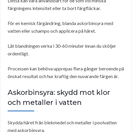
Detta kan vara användbart för de som vill minska
färgningens intensitet eller ta bort färgfläckar.
För en kemisk färgändring, blanda askorbinsyra med
vatten eller schampo och applicera på håret.
Låt blandningen verka i 30-60 minuter innan du sköljer
ordentligt.
Processen kan behöva upprepas flera gånger beroende på
önskat resultat och hur kraftig den nuvarande färgen är.
Askorbinsyra: skydd mot klor
och metaller i vatten
Skydda håret från blekmedel och metaller i poolvatten
med askorbinsyra.