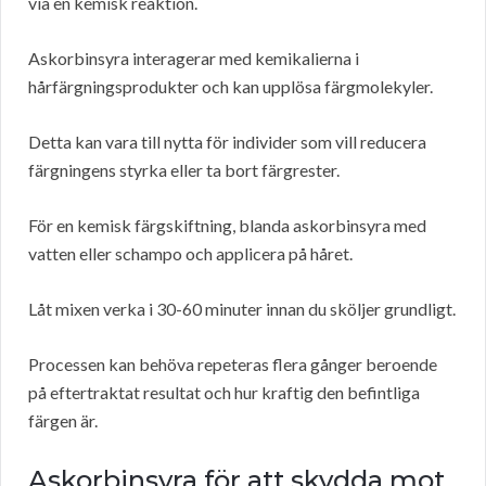
via en kemisk reaktion.
Askorbinsyra interagerar med kemikalierna i
hårfärgningsprodukter och kan upplösa färgmolekyler.
Detta kan vara till nytta för individer som vill reducera
färgningens styrka eller ta bort färgrester.
För en kemisk färgskiftning, blanda askorbinsyra med
vatten eller schampo och applicera på håret.
Låt mixen verka i 30-60 minuter innan du sköljer grundligt.
Processen kan behöva repeteras flera gånger beroende
på eftertraktat resultat och hur kraftig den befintliga
färgen är.
Askorbinsyra för att skydda mot