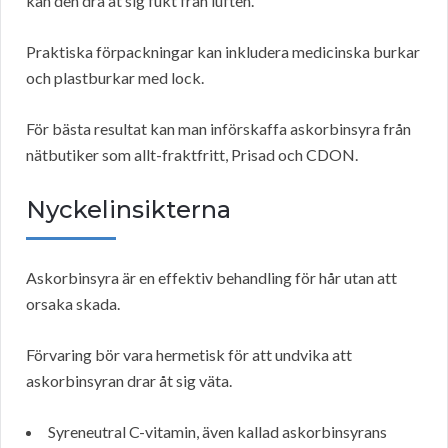
kan den dra åt sig fukt från luften.
Praktiska förpackningar kan inkludera medicinska burkar
och plastburkar med lock.
För bästa resultat kan man införskaffa askorbinsyra från
nätbutiker som allt-fraktfritt, Prisad och CDON.
Nyckelinsikterna
Askorbinsyra är en effektiv behandling för hår utan att
orsaka skada.
Förvaring bör vara hermetisk för att undvika att
askorbinsyran drar åt sig väta.
Syreneutral C-vitamin, även kallad askorbinsyrans