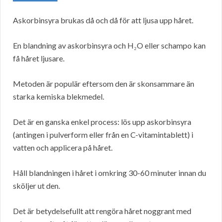
Askorbinsyra brukas då och då för att ljusa upp håret.
En blandning av askorbinsyra och H₂O eller schampo kan
få håret ljusare.
Metoden är populär eftersom den är skonsammare än
starka kemiska blekmedel.
Det är en ganska enkel process: lös upp askorbinsyra
(antingen i pulverform eller från en C-vitamintablett) i
vatten och applicera på håret.
Håll blandningen i håret i omkring 30-60 minuter innan du
sköljer ut den.
Det är betydelsefullt att rengöra håret noggrant med