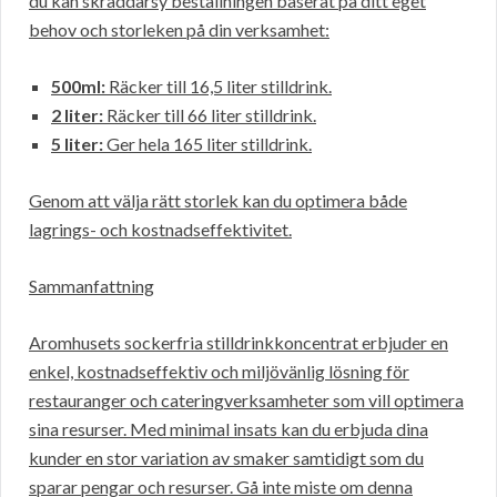
du kan skräddarsy beställningen baserat på ditt eget
behov och storleken på din verksamhet:
500ml:
Räcker till 16,5 liter stilldrink.
2 liter:
Räcker till 66 liter stilldrink.
5 liter:
Ger hela 165 liter stilldrink.
Genom att välja rätt storlek kan du optimera både
lagrings- och kostnadseffektivitet.
Sammanfattning
Aromhusets sockerfria stilldrinkkoncentrat erbjuder en
enkel, kostnadseffektiv och miljövänlig lösning för
restauranger och cateringverksamheter som vill optimera
sina resurser. Med minimal insats kan du erbjuda dina
kunder en stor variation av smaker samtidigt som du
sparar pengar och resurser. Gå inte miste om denna