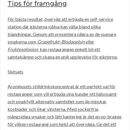
Tips för framgång
För bästa resultat, överväg att erbjuda en self-service
station där gästerna själva kan välja bland olika
blandningar. Genom att presentera några av de vuxnare
smakerna som
Grapefrukt-Blodapelsin
eller
Fruktexplosion
, kan restaurangen enkelt bli ett
samtalsämne och skapa en unik upplevelse för gästerna.
Slutsats
Aromhusets stilldrinkskoncentrat är ett perfekt val för
restauranger som vill erbjuda sina kunder ett hälsosamt
och smakfyllt alternativ samtidigt som de minskar
kostnader och ökar vinsterna. Med sockerfria,
mångsidiga smaker och lätt hantering är det en no-brainer
för vilken restaurang som helst att överväga. Ge det ett