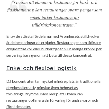
”Genom att eliminera kostnader för burk- och
flaskhantering kan restauranger spara pengar som
enkelt täcker kostnaden för
stilldrinkskoncentraten.”
En av de största fördelarna med Aromhusets stilldrycker
är de besparingar de erbjuder. Restauranger som tidigare
erbjudit flaskor eller burkar tjänar nu in många kronor per
servering bara genom att byta till dessa koncentrat.
Enkel och flexibel logistik
Då koncentraten tar mycket mindre plats än traditionella
dryckesalternativ, minskar även behovet av
förvaringsutrymme. Med mer plats i kylen kan
restauranger optimera sin förvaring för andra varor och
förnödenheter.