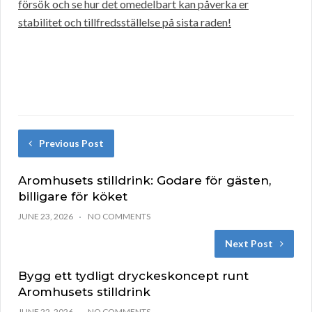
försök och se hur det omedelbart kan påverka er
stabilitet och tillfredsställelse på sista raden!
Previous Post
Aromhusets stilldrink: Godare för gästen,
billigare för köket
JUNE 23, 2026
NO COMMENTS
Next Post
Bygg ett tydligt dryckeskoncept runt
Aromhusets stilldrink
JUNE 22, 2026
NO COMMENTS