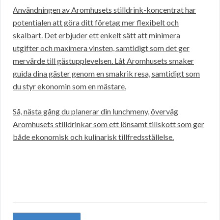
Användningen av Aromhusets stilldrink-koncentrat har
potentialen att göra ditt företag mer flexibelt och
skalbart. Det erbjuder ett enkelt sätt att minimera
utgifter och maximera vinsten, samtidigt som det ger
mervärde till gästupplevelsen. Låt Aromhusets smaker
guida dina gäster genom en smakrik resa, samtidigt som
du styr ekonomin som en mästare.
Så, nästa gång du planerar din lunchmeny, överväg
Aromhusets stilldrinkar som ett lönsamt tillskott som ger
både ekonomisk och kulinarisk tillfredsställelse.