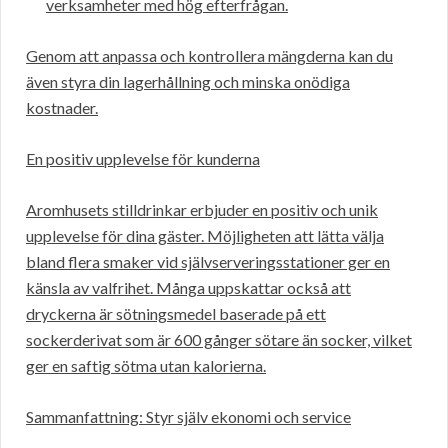
verksamheter med hög efterfrågan.
Genom att anpassa och kontrollera mängderna kan du
även styra din lagerhållning och minska onödiga
kostnader.
En positiv upplevelse för kunderna
Aromhusets stilldrinkar erbjuder en positiv och unik
upplevelse för dina gäster. Möjligheten att lätta välja
bland flera smaker vid självserveringsstationer ger en
känsla av valfrihet. Många uppskattar också att
dryckerna är sötningsmedel baserade på ett
sockerderivat som är 600 gånger sötare än socker, vilket
ger en saftig sötma utan kalorierna.
Sammanfattning: Styr själv ekonomi och service