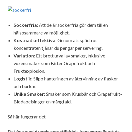
Sockerfria
: Att de är sockerfria gör dem till en
hälsosammare valmöjlighet.
Kostnadseffektiva
: Genom att späda ut
koncentraten tjänar du pengar per servering.
Variation
: Ett brett urval av smaker, inklusive
vuxensmaker som Bitter Grapefrukt och
Fruktexplosion.
Logistik
: Slipp hanteringen av återvinning av flaskor
och burkar.
Unika Smaker
: Smaker som Krusbär och Grapefrukt-
Blodapelsin ger en mångfald.
Så här fungerar det
Det fina med Aromhusets stilldrink-koncentrat är att de