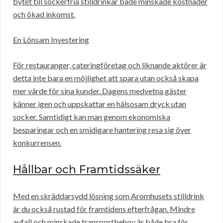
bytet till sockerfria stilldrinkar både minskade kostnader
och ökad inkomst.
En Lönsam Investering
För restauranger, cateringföretag och liknande aktörer är
detta inte bara en möjlighet att spara utan också skapa
mer värde för sina kunder. Dagens medvetna gäster
känner igen och uppskattar en hälsosam dryck utan
socker. Samtidigt kan man genom ekonomiska
besparingar och en smidigare hantering resa sig över
konkurrensen.
Hållbar och Framtidssäker
Med en skräddarsydd lösning som Aromhusets stilldrink
är du också rustad för framtidens efterfrågan. Mindre
avfall och minskade transportbehov är både bra för