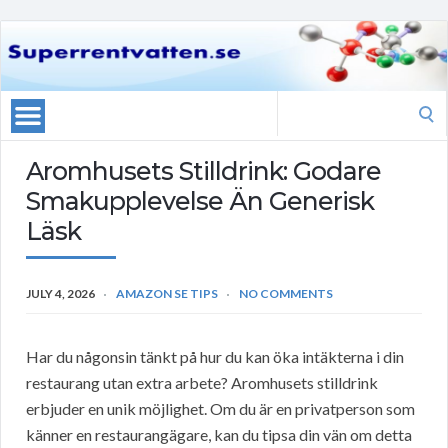
Search
for:
Aromhusets Stilldrink: Godare
Smakupplevelse Än Generisk
Läsk
JULY 4, 2026
AMAZON SE TIPS
NO COMMENTS
Har du någonsin tänkt på hur du kan öka intäkterna i din
restaurang utan extra arbete? Aromhusets stilldrink
erbjuder en unik möjlighet. Om du är en privatperson som
känner en restaurangägare, kan du tipsa din vän om detta