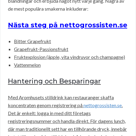
blandningar och erbjuda något nytt varje gång. Några av
de mest populära smakerna inkluderar:
Nästa steg på nettogrossisten.se
Bitter Grapefrukt
Grapefrukt-Passionsfrukt
Fruktexplosion (äpple, vita vindruvor och champagne)
Vattenmelon
Hantering och Besparingar
Med Aromhusets stilldrink kan restauranger skaffa
koncentraten genom registrering på
nettogrossisten.se
.
Det är enkelt: logga in med ditt företags
registreringsnummer och handla direkt. För dagens lunch,
där man traditionellt sett har en tillhörande dryck, innebär