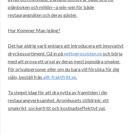
plånboken och miljön—a win-win för både
restaurangnäten och deras gäster.
Hur Kommer Man Igång?
Det har aldrig varit enklare att introducera ett innovativt
dryckessortiment. Gå in på
nettogrossisten.se
och börja
med att prova ett urval av deras mest populära smaker.
För privatpersoner eller om du bara vill försöka för dig
själv, beställ från
allt-fraktfritt.se
.
Ta steget idag för att dra nytta av framtiden i din
restaurangverksamhet. Aromhusets stilldrink: ett
smakrikt, sockerfritt och kostnadseffektivt val.