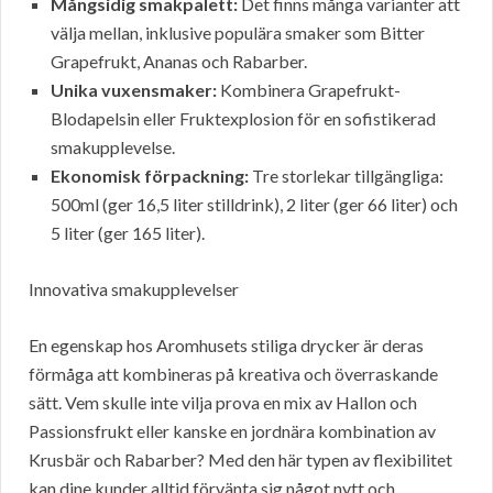
Mångsidig smakpalett:
Det finns många varianter att
välja mellan, inklusive populära smaker som Bitter
Grapefrukt, Ananas och Rabarber.
Unika vuxensmaker:
Kombinera Grapefrukt-
Blodapelsin eller Fruktexplosion för en sofistikerad
smakupplevelse.
Ekonomisk förpackning:
Tre storlekar tillgängliga:
500ml (ger 16,5 liter stilldrink), 2 liter (ger 66 liter) och
5 liter (ger 165 liter).
Innovativa smakupplevelser
En egenskap hos Aromhusets stiliga drycker är deras
förmåga att kombineras på kreativa och överraskande
sätt. Vem skulle inte vilja prova en mix av Hallon och
Passionsfrukt eller kanske en jordnära kombination av
Krusbär och Rabarber? Med den här typen av flexibilitet
kan dine kunder alltid förvänta sig något nytt och