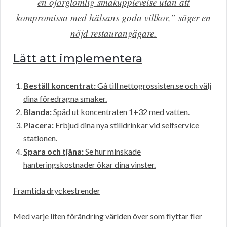
en oförglömlig smakupplevelse utan att
kompromissa med hälsans goda villkor,” säger en
nöjd restaurangägare.
Lätt att implementera
Beställ koncentrat:
Gå till nettogrossisten.se och välj
dina föredragna smaker.
Blanda:
Späd ut koncentraten 1+32 med vatten.
Placera:
Erbjud dina nya stilldrinkar vid selfservice
stationen.
Spara och tjäna:
Se hur minskade
hanteringskostnader ökar dina vinster.
Framtida dryckestrender
Med varje liten förändring världen över som flyttar fler