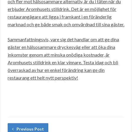
och fler mot hälsosammare alternativ, är du i täten när du
erbjuder Aromhusets stilldrink. Det är en möjlighet för
restaurangägare att ligga i framkant i en föränderlig
marknad och ge både smak och omvårdnad till sina gäster.
Sammanfattningsvis, vare sig det handlar om att ge dina
gäster en hälsosammare dryckesväg eller att öka dina
inkomster genom att minska onödiga kostnader, är
Aromhusets stilldrink en klar vinnare. Testa idag och bli
överraskad av hur en enkel förändring kan ge din
restaurang ett helt nytt perspektiv!
Previous Post