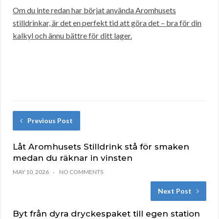
Om du inte redan har börjat använda Aromhusets
stilldrinkar, är det en perfekt tid att göra det – bra för din
kalkyl och ännu bättre för ditt lager.
Previous Post
Låt Aromhusets Stilldrink stå för smaken
medan du räknar in vinsten
MAY 10, 2026
NO COMMENTS
Next Post
Byt från dyra dryckespaket till egen station