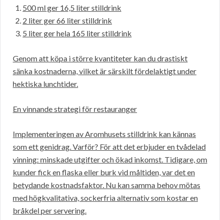
500 ml ger 16,5 liter stilldrink
2 liter ger 66 liter stilldrink
5 liter ger hela 165 liter stilldrink
Genom att köpa i större kvantiteter kan du drastiskt
sänka kostnaderna, vilket är särskilt fördelaktigt under
hektiska lunchtider.
En vinnande strategi för restauranger
Implementeringen av Aromhusets stilldrink kan kännas
som ett genidrag. Varför? För att det erbjuder en tvådelad
vinning: minskade utgifter och ökad inkomst. Tidigare, om
kunder fick en flaska eller burk vid måltiden, var det en
betydande kostnadsfaktor. Nu kan samma behov mötas
med högkvalitativa, sockerfria alternativ som kostar en
bråkdel per servering.