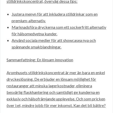
stilldrinkskoncentrat, överväg dessa tips:
Justera menyn för att inkludera stilldrinkar som en
premium-alternativ.
Marknadsföra dryckerna som ett sockerfritt alternativ
för hälsomedvetna kunder.
Använd sociala medier för att showcasea nya och
spännande smakblandningar.
Sammanfattning: En lönsam innovation
Aromhusets stilldrinkskoncentrat är mer än bara en enkel
dryckeslösning. De erbjuder en lönsam möjlighet för
restauranger att minska lagerkostnader, eliminera
besvärlig flaskhantering och samtidigt ge kunderna en
exklusiv och hälsofrämjande upplevelse. Och som pricken
över i:et, mindre jobb för mer inkomst. Kan det bli bättre?