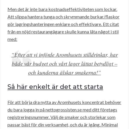
Men det är inte bara kostnadseffektiviteten som lockar.
Att slippa hantera tunga och skrymmande burkar/flaskor
gör lagringshanteringen enklare och effektivare. Ett citat
från en nöjd restaurangägare skulle kunna låta något i stil
med:
“Efter att vi införde Aromhusets stilldrinkar, har
både vår budget och vårt lager lättat betydligt –
och kunderna älskar smakerna!”
Så här enkelt är det att starta
För att börja dra nytta av Aromhusets koncentrat behöver
du bara logga in på nettogrossisten.se med ditt företags
registreringsnummer. Välj de smaker och storlekar som
passar bäst för din verksamhet, och du är igång. Minimal