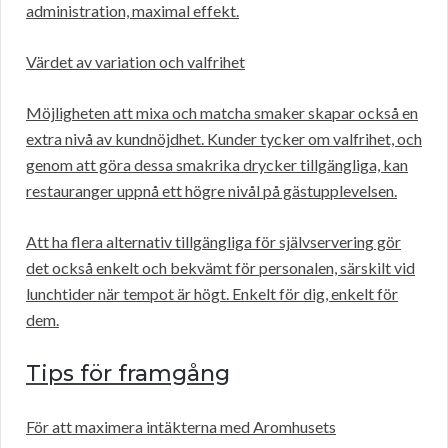
administration, maximal effekt.
Värdet av variation och valfrihet
Möjligheten att mixa och matcha smaker skapar också en
extra nivå av kundnöjdhet. Kunder tycker om valfrihet, och
genom att göra dessa smakrika drycker tillgängliga, kan
restauranger uppnå ett högre nivål på gästupplevelsen.
Att ha flera alternativ tillgängliga för självservering gör
det också enkelt och bekvämt för personalen, särskilt vid
lunchtider när tempot är högt. Enkelt för dig, enkelt för
dem.
Tips för framgång
För att maximera intäkterna med Aromhusets