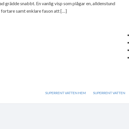
ispad grädde snabbt. En vanlig visp som plågar en, alldenstund
 fortare samt enklare fason att […]
SUPERRENT VATTEN HEM
SUPERRENT VATTEN