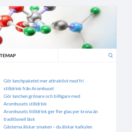
Search
ITEMAP
for:
Gör lunchpaketet mer attraktivt med fri
stilldrink från Aromhuset
Gör lunchen grönare och billigare med
Aromhusets stilldrink
Aromhusets Stilldrink ger fler glas per krona än
traditionell läsk
Gästerna älskar smaken – du älskar kalkylen