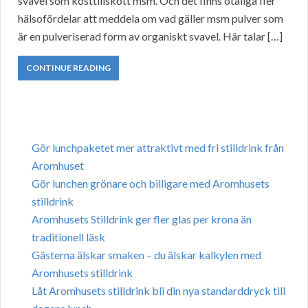
svavel som kosttillskott msm. Och det finns otaliga fler
hälsofördelar att meddela om vad gäller msm pulver som
är en pulveriserad form av organiskt svavel. Här talar […]
CONTINUE READING
Gör lunchpaketet mer attraktivt med fri stilldrink från
Aromhuset
Gör lunchen grönare och billigare med Aromhusets
stilldrink
Aromhusets Stilldrink ger fler glas per krona än
traditionell läsk
Gästerna älskar smaken – du älskar kalkylen med
Aromhusets stilldrink
Låt Aromhusets stilldrink bli din nya standarddryck till