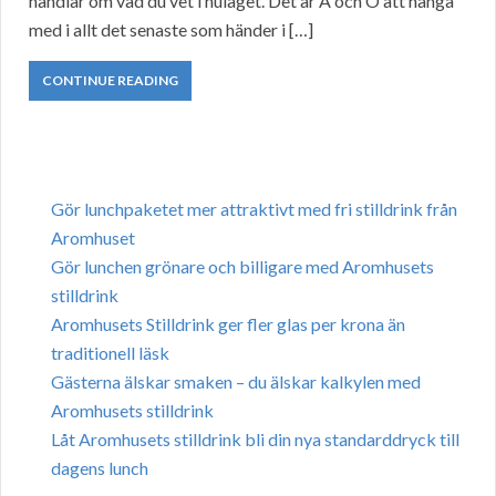
handlar om vad du vet i nuläget. Det är A och O att hänga
med i allt det senaste som händer i […]
CONTINUE READING
Gör lunchpaketet mer attraktivt med fri stilldrink från
Aromhuset
Gör lunchen grönare och billigare med Aromhusets
stilldrink
Aromhusets Stilldrink ger fler glas per krona än
traditionell läsk
Gästerna älskar smaken – du älskar kalkylen med
Aromhusets stilldrink
Låt Aromhusets stilldrink bli din nya standarddryck till
dagens lunch