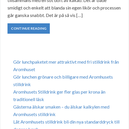
tillsammans med en söt doft av kakao. Det är både
smidigt och enkelt att blanda sin egen likör och processen
går ganska snabbt. Det är på så vis […]
CONTINUE READING
Gör lunchpaketet mer attraktivt med fri stilldrink från
Aromhuset
Gör lunchen grönare och billigare med Aromhusets
stilldrink
Aromhusets Stilldrink ger fler glas per krona än
traditionell läsk
Gästerna älskar smaken – du älskar kalkylen med
Aromhusets stilldrink
Låt Aromhusets stilldrink bli din nya standarddryck till