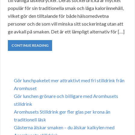
till vanliga läskedrycker. Deras sockerdricka är mycket
populär för sin traditionella smak och låga kaloriinnehåll,
vilket gör den tilltalande för både hälsomedvetna
personer och de som vill minska sitt sockerintag utan att
ge avkall på smaken. Det är ett lämpligt alternativ för […]
CONTINUE READING
Gör lunchpaketet mer attraktivt med fri stilldrink från
Aromhuset
Gör lunchen grönare och billigare med Aromhusets
stilldrink
Aromhusets Stilldrink ger fler glas per krona än
traditionell läsk
Gästerna älskar smaken – du älskar kalkylen med