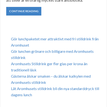
att silver är en ofarlig mycket stark antibiotika.
CONTINUE READING
Gör lunchpaketet mer attraktivt med fri stilldrink från
Aromhuset
Gör lunchen grönare och billigare med Aromhusets
stilldrink
Aromhusets Stilldrink ger fler glas per krona än
traditionell läsk
Gästerna älskar smaken – du älskar kalkylen med
Aromhusets stilldrink
Låt Aromhusets stilldrink bli din nya standarddryck till
dagens lunch