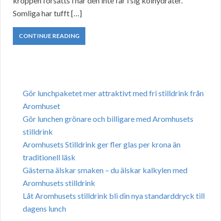
kroppen försätts i när den inte får i sig kolhydrater.
Somliga har tufft […]
CONTINUE READING
Gör lunchpaketet mer attraktivt med fri stilldrink från
Aromhuset
Gör lunchen grönare och billigare med Aromhusets
stilldrink
Aromhusets Stilldrink ger fler glas per krona än
traditionell läsk
Gästerna älskar smaken – du älskar kalkylen med
Aromhusets stilldrink
Låt Aromhusets stilldrink bli din nya standarddryck till
dagens lunch