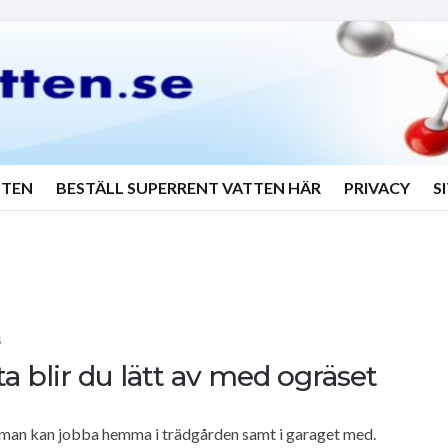
TTEN
BESTÄLL SUPERRENT VATTEN HÄR
PRIVACY
S
S
a blir du lätt av med ogräset
 man kan jobba hemma i trädgården samt i garaget med.