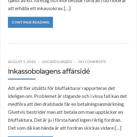
tjänst av ett företag och inte betalar fordran i tid riskerar
att erhålla ett inkassokrav. […]
CONTINUE READING
AUGUST 5, 2016
UNCATEGORIZED
NO COMMENTS
Inkassobolagens affärsidé
Att allt fler utsätts för bluffakturor rapporteras det
ideligen om. Problemet är stigande och i vissa fall kan det
medföra att den drabbade får en betalningsanmärkning.
Givetvis bestrider man att betala om man upptäcker en
bluffaktura. Det är ju i första hand ingen riktig fordran.
Det som då kan hända är att fordran skickas vidare […]