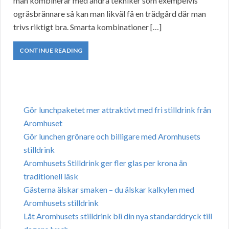
man kombinerar med andra tekniker som exempelvis
ogräsbrännare så kan man likväl få en trädgård där man
trivs riktigt bra. Smarta kombinationer […]
CONTINUE READING
Gör lunchpaketet mer attraktivt med fri stilldrink från
Aromhuset
Gör lunchen grönare och billigare med Aromhusets
stilldrink
Aromhusets Stilldrink ger fler glas per krona än
traditionell läsk
Gästerna älskar smaken – du älskar kalkylen med
Aromhusets stilldrink
Låt Aromhusets stilldrink bli din nya standarddryck till