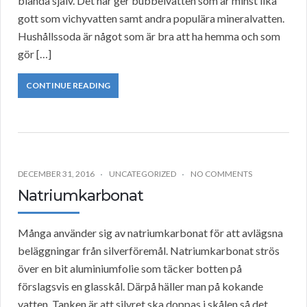
blanda själv. Det här ger bubbelvatten som är minst lika
gott som vichyvatten samt andra populära mineralvatten.
Hushållssoda är något som är bra att ha hemma och som
gör […]
CONTINUE READING
DECEMBER 31, 2016
UNCATEGORIZED
NO COMMENTS
Natriumkarbonat
Många använder sig av natriumkarbonat för att avlägsna
beläggningar från silverföremål. Natriumkarbonat strös
över en bit aluminiumfolie som täcker botten på
förslagsvis en glasskål. Därpå häller man på kokande
vatten. Tanken är att silvret ska doppas i skålen så det