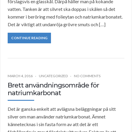
förslagsvis en glasskål. Därpå häller man på kokande
vatten. Tanken är att silvret ska doppas i skålen så det
kommer i beröring med folieytan och natriumkarbonatet.
Det är viktigt att undanröja grövre smuts och […]
CONTINUE READING
MARCH 4, 2016
UNCATEGORIZED
NO COMMENTS
Brett användningsområde för
natriumkarbonat
Det är ganska enkelt att avlägsna beläggningar på sitt
silver om man använder natriumkarbonat. Ämnet
kännetecknas i sin fasta form av att det är ett
förhållandevis grovt fördelat vitt pulver. Faktum är att