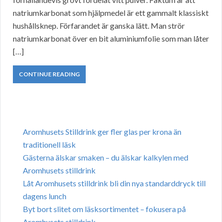
natriumkarbonat som hjälpmedel är ett gammalt klassiskt
hushållsknep. Förfarandet är ganska lätt. Man strör
natriumkarbonat över en bit aluminiumfolie som man låter
[…]
CONTINUE READING
Aromhusets Stilldrink ger fler glas per krona än
traditionell läsk
Gästerna älskar smaken – du älskar kalkylen med
Aromhusets stilldrink
Låt Aromhusets stilldrink bli din nya standarddryck till
dagens lunch
Byt bort slitet om läsksortimentet – fokusera på
Aromhusets stilldrink