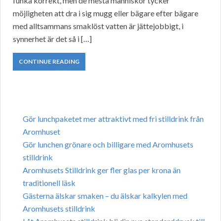
funka korrekt, men de mesta människor tycker
möjligheten att dra i sig mugg eller bägare efter bägare
med alltsammans smaklöst vatten är jättejobbigt, i
synnerhet är det så i […]
CONTINUE READING
Gör lunchpaketet mer attraktivt med fri stilldrink från
Aromhuset
Gör lunchen grönare och billigare med Aromhusets
stilldrink
Aromhusets Stilldrink ger fler glas per krona än
traditionell läsk
Gästerna älskar smaken – du älskar kalkylen med
Aromhusets stilldrink