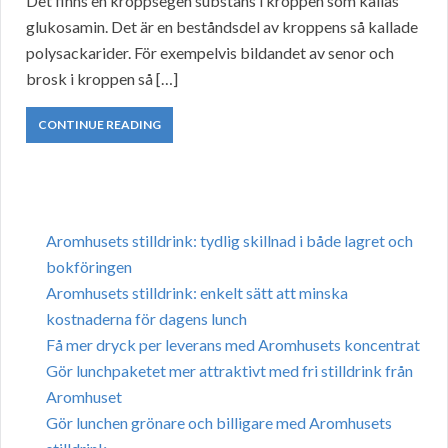
Det finns en kroppsegen substans i kroppen som kallas
glukosamin. Det är en beståndsdel av kroppens så kallade
polysackarider. För exempelvis bildandet av senor och
brosk i kroppen så […]
CONTINUE READING
Aromhusets stilldrink: tydlig skillnad i både lagret och
bokföringen
Aromhusets stilldrink: enkelt sätt att minska
kostnaderna för dagens lunch
Få mer dryck per leverans med Aromhusets koncentrat
Gör lunchpaketet mer attraktivt med fri stilldrink från
Aromhuset
Gör lunchen grönare och billigare med Aromhusets