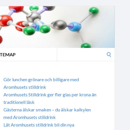
Search
ITEMAP
for:
Gör lunchen grönare och billigare med
Aromhusets stilldrink
Aromhusets Stilldrink ger fler glas per krona än
traditionell läsk
Gästerna älskar smaken – du älskar kalkylen
med Aromhusets stilldrink
Låt Aromhusets stilldrink bli din nya