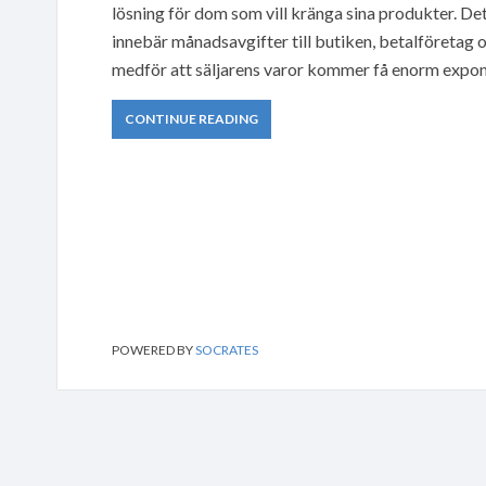
lösning för dom som vill kränga sina produkter. Det 
innebär månadsavgifter till butiken, betalföretag 
medför att säljarens varor kommer få enorm expon
CONTINUE READING
POWERED BY
SOCRATES